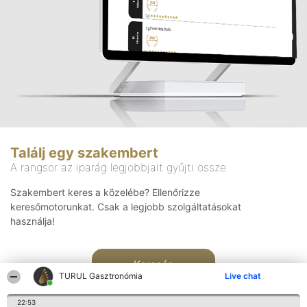
Találj egy szakembert
A rangsor az iparág legjobbjait gyűjti össze
Szakembert keres a közelébe? Ellenőrizze
keresőmotorunkat. Csak a legjobb szolgáltatásokat
használja!
Keresés
TURUL Gasztronómia
Live chat
22:53