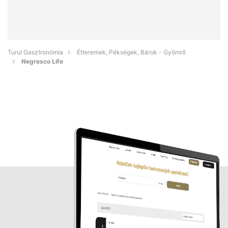
Turul Gasztronómia
Étteremek, Pékségek, Bárok - Gyömrő
Negresco Life