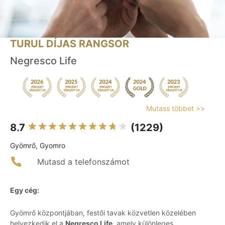
TURUL DÍJAS RANGSOR
Negresco Life
Mutass többet >>
8.7
(1229)
Gyömrő, Gyomro
Mutasd a telefonszámot
Egy cég:
Gyömrő központjában, festői tavak közvetlen közelében
helyezkedik el a
Negresco Life
, amely különleges