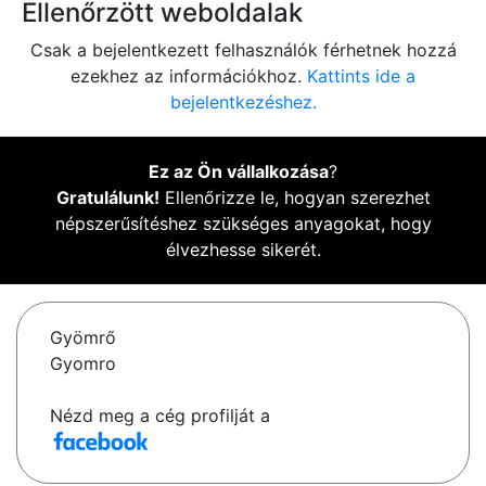
Ellenőrzött weboldalak
Csak a bejelentkezett felhasználók férhetnek hozzá
ezekhez az információkhoz.
Kattints ide a
bejelentkezéshez.
Ez az Ön vállalkozása
?
Gratulálunk!
Ellenőrizze le, hogyan szerezhet
népszerűsítéshez szükséges anyagokat, hogy
élvezhesse sikerét.
Gyömrő
Gyomro
Nézd meg a cég profilját a