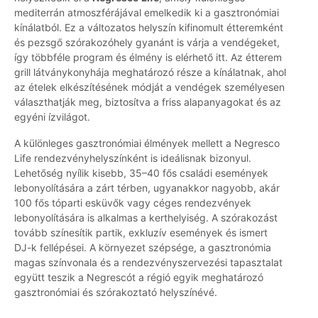
mediterrán atmoszférájával emelkedik ki a gasztronómiai
kínálatból. Ez a változatos helyszín kifinomult étteremként
és pezsgő szórakozóhely gyanánt is várja a vendégeket,
így többféle program és élmény is elérhető itt. Az étterem
grill látványkonyhája meghatározó része a kínálatnak, ahol
az ételek elkészítésének módját a vendégek személyesen
választhatják meg, biztosítva a friss alapanyagokat és az
egyéni ízvilágot.
A különleges gasztronómiai élmények mellett a Negresco
Life rendezvényhelyszínként is ideálisnak bizonyul.
Lehetőség nyílik kisebb, 35–40 fős családi események
lebonyolítására a zárt térben, ugyanakkor nagyobb, akár
100 fős tóparti esküvők vagy céges rendezvények
lebonyolítására is alkalmas a kerthelyiség. A szórakozást
tovább színesítik partik, exkluzív események és ismert
DJ-k fellépései. A környezet szépsége, a gasztronómia
magas színvonala és a rendezvényszervezési tapasztalat
együtt teszik a Negrescót a régió egyik meghatározó
gasztronómiai és szórakoztató helyszínévé.