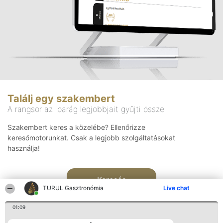
Találj egy szakembert
A rangsor az iparág legjobbjait gyűjti össze
Szakembert keres a közelébe? Ellenőrizze
keresőmotorunkat. Csak a legjobb szolgáltatásokat
használja!
Keresés
TURUL Gasztronómia
Live chat
01:09