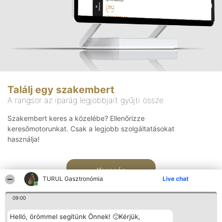
Találj egy szakembert
A rangsor az iparág legjobbjait gyűjti össze
Szakembert keres a közelébe? Ellenőrizze
keresőmotorunkat. Csak a legjobb szolgáltatásokat
használja!
Keresés
TURUL Gasztronómia
Live chat
09:00
Helló, örömmel segítünk Önnek! 🙂Kérjük,