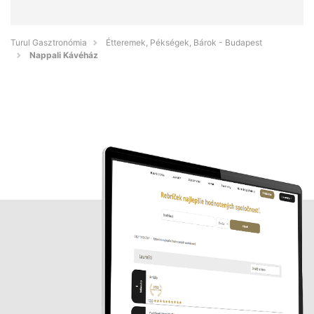
Turul Gasztronómia
Étteremek, Pékségek, Bárok - Budapest
Nappali Kávéház