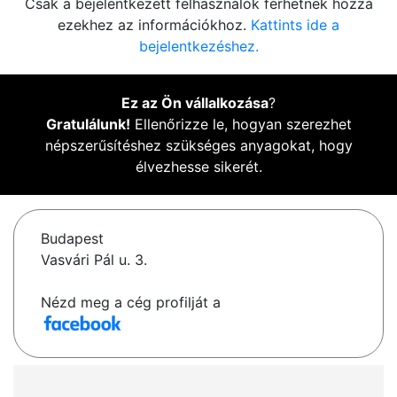
Csak a bejelentkezett felhasználók férhetnek hozzá
ezekhez az információkhoz.
Kattints ide a
bejelentkezéshez.
Ez az Ön vállalkozása
?
Gratulálunk!
Ellenőrizze le, hogyan szerezhet
népszerűsítéshez szükséges anyagokat, hogy
élvezhesse sikerét.
Budapest
Vasvári Pál u. 3.
Nézd meg a cég profilját a