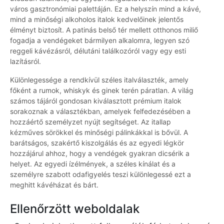
város gasztronómiai palettáján. Ez a helyszín mind a kávé,
mind a minőségi alkoholos italok kedvelőinek jelentős
élményt biztosít. A patinás belső tér mellett otthonos miliő
fogadja a vendégeket bármilyen alkalomra, legyen szó
reggeli kávézásról, délutáni találkozóról vagy egy esti
lazításról.
Különlegessége a rendkívül széles italválaszték, amely
főként a rumok, whiskyk és ginek terén páratlan. A világ
számos tájáról gondosan kiválasztott prémium italok
sorakoznak a választékban, amelyek felfedezésében a
hozzáértő személyzet nyújt segítséget. Az itallap
kézműves sörökkel és minőségi pálinkákkal is bővül. A
barátságos, szakértő kiszolgálás és az egyedi légkör
hozzájárul ahhoz, hogy a vendégek gyakran dicsérik a
helyet. Az egyedi ízélmények, a széles kínálat és a
személyre szabott odafigyelés teszi különlegessé ezt a
meghitt kávéházat és bárt.
Ellenőrzött weboldalak