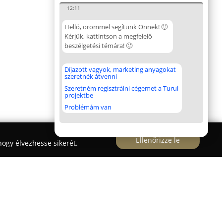
12:11
Helló, örömmel segítünk Önnek! 🙂
Kérjük, kattintson a megfelelő
beszélgetési témára! 🙂
Díjazott vagyok, marketing anyagokat
szeretnék átvenni
Szeretném regisztrálni cégemet a Turul
projektbe
Problémám van
Ellenőrizze le
ogy élvezhesse sikerét.