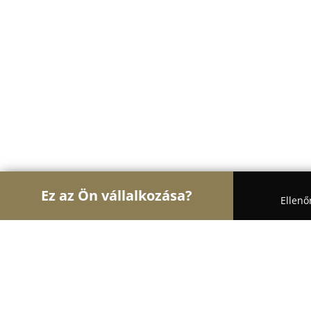
Ez az Ön vállalkozása?
Ellenő
Turul Gasztronómia
Étteremek, Pékségek, Bárok
Nap bácsi