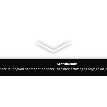
Gratulálunk!
rizze le, hogyan szerezhet népszerűsítéshez szükséges anyagokat, h
 - Budapest
Nap bácsi