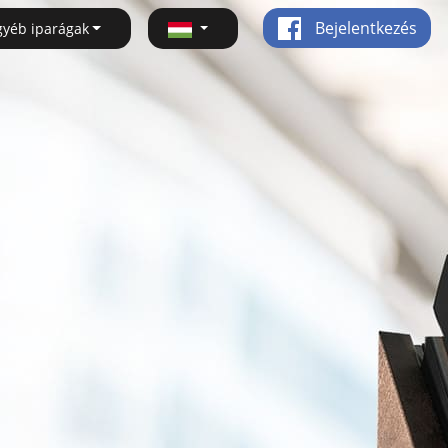
Bejelentkezés
gyéb iparágak