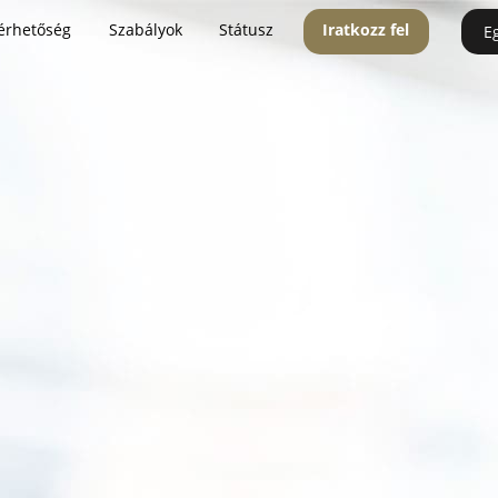
érhetőség
Szabályok
Státusz
Iratkozz fel
E