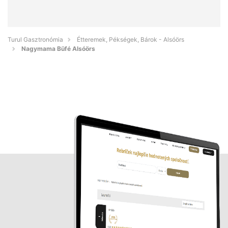
Turul Gasztronómia
Étteremek, Pékségek, Bárok - Alsóörs
Nagymama Büfé Alsóörs