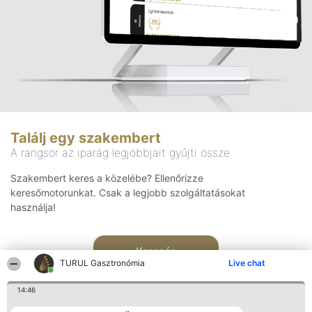
Találj egy szakembert
A rangsor az iparág legjobbjait gyűjti össze
Szakembert keres a közelébe? Ellenőrizze
keresőmotorunkat. Csak a legjobb szolgáltatásokat
használja!
Keresés
TURUL Gasztronómia
Live chat
14:46