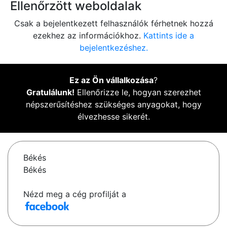
Ellenőrzött weboldalak
Csak a bejelentkezett felhasználók férhetnek hozzá
ezekhez az információkhoz.
Kattints ide a
bejelentkezéshez.
Ez az Ön vállalkozása
?
Gratulálunk!
Ellenőrizze le, hogyan szerezhet
népszerűsítéshez szükséges anyagokat, hogy
élvezhesse sikerét.
Békés
Békés
Nézd meg a cég profilját a