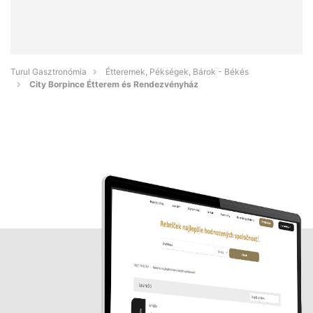
Turul Gasztronómia
Étteremek, Pékségek, Bárok - Békés
City Borpince Étterem és Rendezvényház