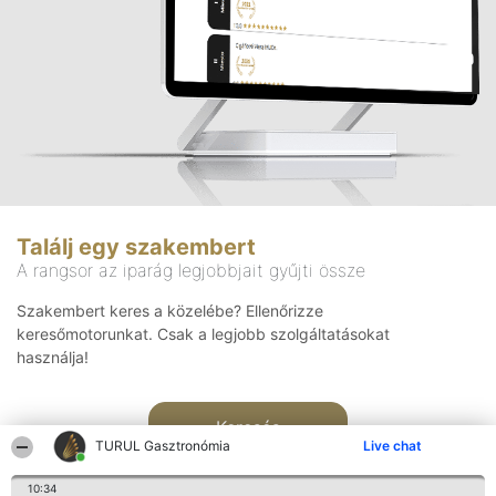
Találj egy szakembert
A rangsor az iparág legjobbjait gyűjti össze
Szakembert keres a közelébe? Ellenőrizze
keresőmotorunkat. Csak a legjobb szolgáltatásokat
használja!
Keresés
TURUL Gasztronómia
Live chat
10:34