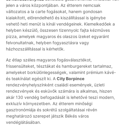
jelen a város központjában. Az étterem nemcsak
változatos a la carte fogásokat, hanem gondosan
kialakított, előrendelhető és kiszállítással is igénybe
vehető heti menüt is kínál vendégeinek. Kiemelkedőek a
helyben készülő, összesen tizennyolc fajta kézműves
pizza, amelyek magyaros és olaszos ízeket egyaránt
felvonultatnak, helyben fogyasztásra vagy
házhozszállítással is kérhetők.
Az étlap széles magyaros fogásválasztékot,
frissensülteket, tésztákat és hamburgereket tartalmaz,
amelyeket borkülönlegességek, valamint prémium kávé-
és teakínálat egészít ki. A
City Borpince
rendezvényhelyszínként családi események, üzleti
rendezvények és esküvők számára is alkalmas, hiszen
akár 130 vendég befogadását is lehetővé teszi modern,
exkluzív környezetben. Az étterem minőségi
gasztronómiája és sokrétű szolgáltatásai révén
meghatározó szerepet játszik Békés város
vendéglátásában.