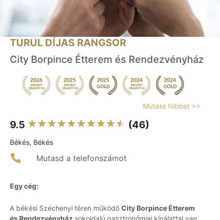
TURUL DÍJAS RANGSOR
City Borpince Étterem és Rendezvényház
Mutass többet >>
9.5
(46)
Békés, Békés
Mutasd a telefonszámot
Egy cég:
A békési Széchenyi téren működő
City Borpince Étterem
és Rendezvényház
sokoldalú gasztronómiai kínálattal van