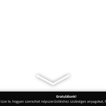
Gratulálunk!
rizze le, hogyan szerezhet népszerűsítéshez szükséges anyagokat, h