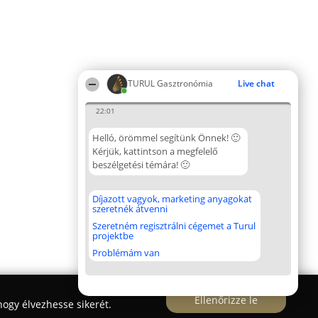
TURUL Gasztronómia
Live chat
22:01
Helló, örömmel segítünk Önnek! 🙂
Kérjük, kattintson a megfelelő
beszélgetési témára! 🙂
Díjazott vagyok, marketing anyagokat
szeretnék átvenni
Szeretném regisztrálni cégemet a Turul
projektbe
Problémám van
Ellenőrizze le
ogy élvezhesse sikerét.