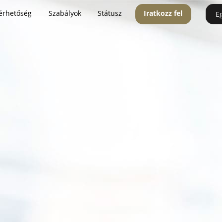
érhetőség
Szabályok
Státusz
Iratkozz fel
E