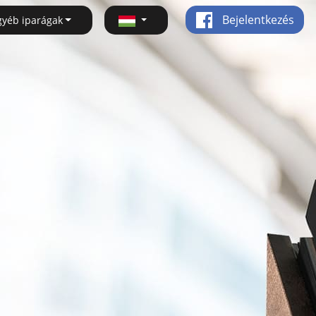
Bejelentkezés
gyéb iparágak