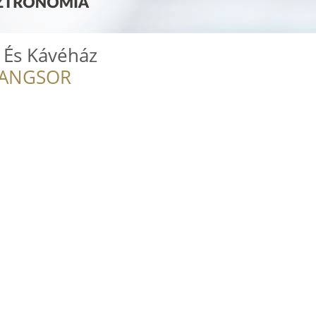
a És Kávéház
RANGSOR