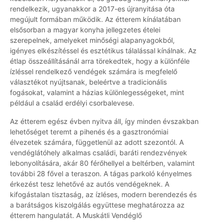
rendelkezik, ugyanakkor a 2017-es újranyitása óta
megújult formában működik. Az étterem kínálatában
elsősorban a magyar konyha jellegzetes ételei
szerepelnek, amelyeket minőségi alapanyagokból,
igényes elkészítéssel és esztétikus tálalással kínálnak. Az
étlap összeállításánál arra törekedtek, hogy a különféle
ízléssel rendelkező vendégek számára is megfelelő
választékot nyújtsanak, beleértve a tradicionális
fogásokat, valamint a házias különlegességeket, mint
például a család erdélyi csorbalevese.
Az étterem egész évben nyitva áll, így minden évszakban
lehetőséget teremt a pihenés és a gasztronómiai
élvezetek számára, függetlenül az adott szezontól. A
vendéglátóhely alkalmas családi, baráti rendezvények
lebonyolítására, akár 80 férőhellyel a beltérben, valamint
további 28 fővel a teraszon. A tágas parkoló kényelmes
érkezést tesz lehetővé az autós vendégeknek. A
kifogástalan tisztaság, az ízléses, modern berendezés és
a barátságos kiszolgálás együttese meghatározza az
étterem hangulatát. A Muskátli Vendéglő