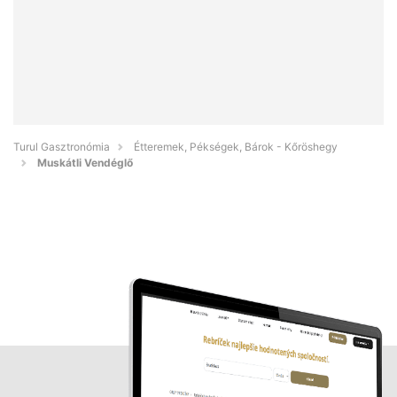
Turul Gasztronómia
Étteremek, Pékségek, Bárok - Kőröshegy
Muskátli Vendéglő