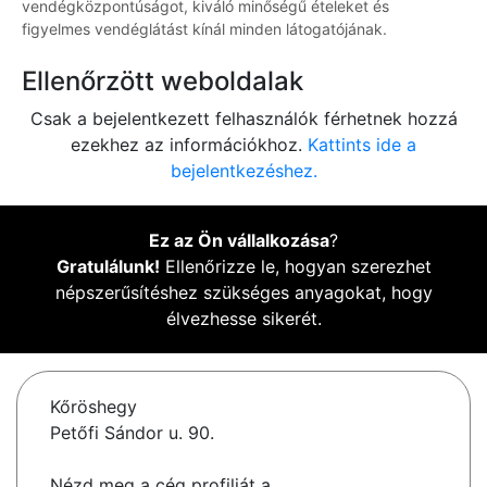
vendégközpontúságot, kiváló minőségű ételeket és
figyelmes vendéglátást kínál minden látogatójának.
Ellenőrzött weboldalak
Csak a bejelentkezett felhasználók férhetnek hozzá
ezekhez az információkhoz.
Kattints ide a
bejelentkezéshez.
Ez az Ön vállalkozása
?
Gratulálunk!
Ellenőrizze le, hogyan szerezhet
népszerűsítéshez szükséges anyagokat, hogy
élvezhesse sikerét.
Kőröshegy
Petőfi Sándor u. 90.
Nézd meg a cég profilját a