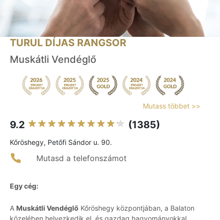
TURUL DÍJAS RANGSOR
Muskátli Vendéglő
Mutass többet >>
9.2
(1385)
Kőröshegy, Petőfi Sándor u. 90.
Mutasd a telefonszámot
Egy cég:
A
Muskátli Vendéglő
Kőröshegy központjában, a Balaton
közelében helyezkedik el, és gazdag hagyományokkal