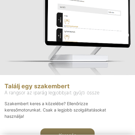
Találj egy szakembert
A rangsor az iparág legjobbjait gyűjti össze
Szakembert keres a közelébe? Ellenőrizze
keresőmotorunkat. Csak a legjobb szolgáltatásokat
használja!