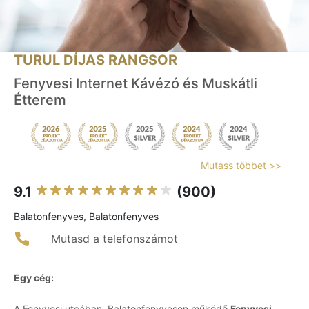
TURUL DÍJAS RANGSOR
Fenyvesi Internet Kávézó és Muskátli
Étterem
Mutass többet >>
9.1
(900)
Balatonfenyves, Balatonfenyves
Mutasd a telefonszámot
Egy cég:
A Fenyvesi utcában, Balatonfenyvesen működő
Fenyvesi