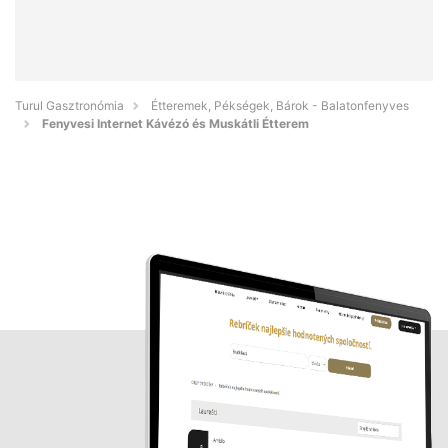
Turul Gasztronómia
Étteremek, Pékségek, Bárok - Balatonfenyves
Fenyvesi Internet Kávézó és Muskátli Étterem