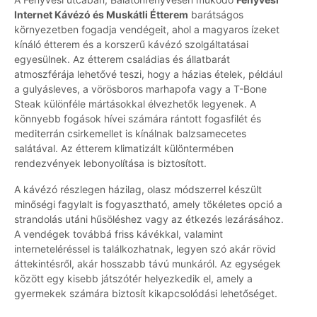
Internet Kávézó és Muskátli Étterem
barátságos
környezetben fogadja vendégeit, ahol a magyaros ízeket
kínáló étterem és a korszerű kávézó szolgáltatásai
egyesülnek. Az étterem családias és állatbarát
atmoszférája lehetővé teszi, hogy a házias ételek, például
a gulyásleves, a vörösboros marhapofa vagy a T-Bone
Steak különféle mártásokkal élvezhetők legyenek. A
könnyebb fogások hívei számára rántott fogasfilét és
mediterrán csirkemellet is kínálnak balzsamecetes
salátával. Az étterem klimatizált különtermében
rendezvények lebonyolítása is biztosított.
A kávézó részlegen házilag, olasz módszerrel készült
minőségi fagylalt is fogyasztható, amely tökéletes opció a
strandolás utáni hűsöléshez vagy az étkezés lezárásához.
A vendégek továbbá friss kávékkal, valamint
interneteléréssel is találkozhatnak, legyen szó akár rövid
áttekintésről, akár hosszabb távú munkáról. Az egységek
között egy kisebb játszótér helyezkedik el, amely a
gyermekek számára biztosít kikapcsolódási lehetőséget.