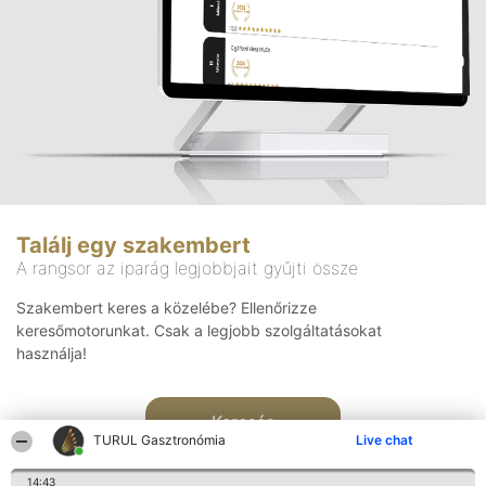
Találj egy szakembert
A rangsor az iparág legjobbjait gyűjti össze
Szakembert keres a közelébe? Ellenőrizze
keresőmotorunkat. Csak a legjobb szolgáltatásokat
használja!
Keresés
TURUL Gasztronómia
Live chat
14:43