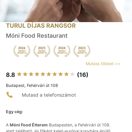
TURUL DÍJAS RANGSOR
Móni Food Restaurant
Mutass többet >>
8.8
(16)
Budapest, Fehérvári út 108
Mutasd a telefonszámot
Egy cég:
A
Móni Food Étterem
Budapesten, a Fehérvári út 108.
alatt található, és főként kelet-európai konyhára épülő