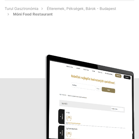
Turul Gasztronómia
Étteremek, Pékségek, Bárok - Budapest
Móni Food Restaurant