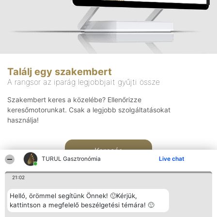
Találj egy szakembert
A rangsor az iparág legjobbjait gyűjti össze
Szakembert keres a közelébe? Ellenőrizze
keresőmotorunkat. Csak a legjobb szolgáltatásokat
használja!
Keresés
TURUL Gasztronómia
Live chat
21:02
Helló, örömmel segítünk Önnek! 🙂Kérjük,
kattintson a megfelelő beszélgetési témára! 🙂