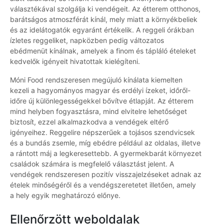
választékával szolgálja ki vendégeit. Az étterem otthonos,
barátságos atmoszférát kínál, mely miatt a környékbeliek
és az idelátogatók egyaránt értékelik. A reggeli órákban
ízletes reggeliket, napközben pedig változatos
ebédmenüt kínálnak, amelyek a finom és tápláló ételeket
kedvelők igényeit hivatottak kielégíteni.
Móni Food rendszeresen megújuló kínálata kiemelten
kezeli a hagyományos magyar és erdélyi ízeket, időről-
időre új különlegességekkel bővítve étlapját. Az étterem
mind helyben fogyasztásra, mind elvitelre lehetőséget
biztosít, ezzel alkalmazkodva a vendégek eltérő
igényeihez. Reggelire népszerűek a tojásos szendvicsek
és a bundás zsemle, míg ebédre például az oldalas, illetve
a rántott máj a legkeresettebb. A gyermekbarát környezet
családok számára is megfelelő választást jelent. A
vendégek rendszeresen pozitív visszajelzéseket adnak az
ételek minőségéről és a vendégszeretetet illetően, amely
a hely egyik meghatározó előnye.
Ellenőrzött weboldalak