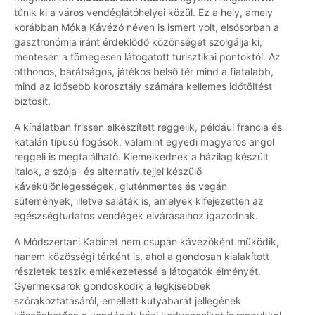
tűnik ki a város vendéglátóhelyei közül. Ez a hely, amely
korábban Móka Kávézó néven is ismert volt, elsősorban a
gasztronómia iránt érdeklődő közönséget szolgálja ki,
mentesen a tömegesen látogatott turisztikai pontoktól. Az
otthonos, barátságos, játékos belső tér mind a fiatalabb,
mind az idősebb korosztály számára kellemes időtöltést
biztosít.
A kínálatban frissen elkészített reggelik, például francia és
katalán típusú fogások, valamint egyedi magyaros angol
reggeli is megtalálható. Kiemelkednek a házilag készült
italok, a szója- és alternatív tejjel készülő
kávékülönlegességek, gluténmentes és vegán
sütemények, illetve saláták is, amelyek kifejezetten az
egészségtudatos vendégek elvárásaihoz igazodnak.
A Módszertani Kabinet nem csupán kávézóként működik,
hanem közösségi térként is, ahol a gondosan kialakított
részletek teszik emlékezetessé a látogatók élményét.
Gyermeksarok gondoskodik a legkisebbek
szórakoztatásáról, emellett kutyabarát jellegének