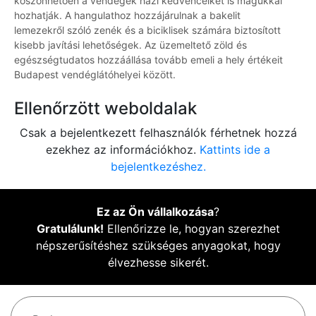
köszönhetően a vendégek házi kedvenceiket is magukkal
hozhatják. A hangulathoz hozzájárulnak a bakelit
lemezekről szóló zenék és a biciklisek számára biztosított
kisebb javítási lehetőségek. Az üzemeltető zöld és
egészségtudatos hozzáállása tovább emeli a hely értékeit
Budapest vendéglátóhelyei között.
Ellenőrzött weboldalak
Csak a bejelentkezett felhasználók férhetnek hozzá
ezekhez az információkhoz.
Kattints ide a
bejelentkezéshez.
Ez az Ön vállalkozása
?
Gratulálunk!
Ellenőrizze le, hogyan szerezhet
népszerűsítéshez szükséges anyagokat, hogy
élvezhesse sikerét.