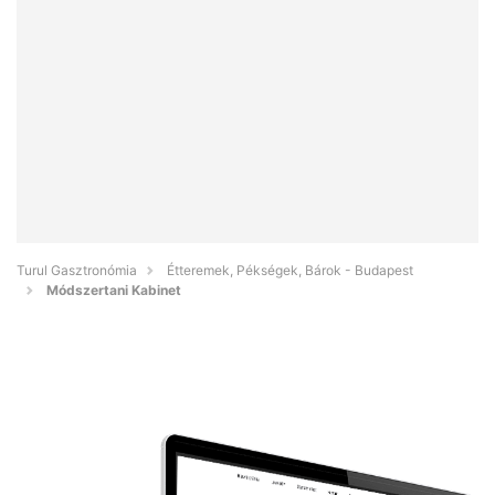
Turul Gasztronómia
Étteremek, Pékségek, Bárok - Budapest
Módszertani Kabinet