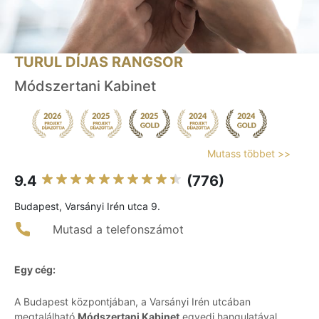
TURUL DÍJAS RANGSOR
Módszertani Kabinet
Mutass többet >>
9.4
(776)
Budapest, Varsányi Irén utca 9.
Mutasd a telefonszámot
Egy cég:
A Budapest központjában, a Varsányi Irén utcában
megtalálható
Módszertani Kabinet
egyedi hangulatával