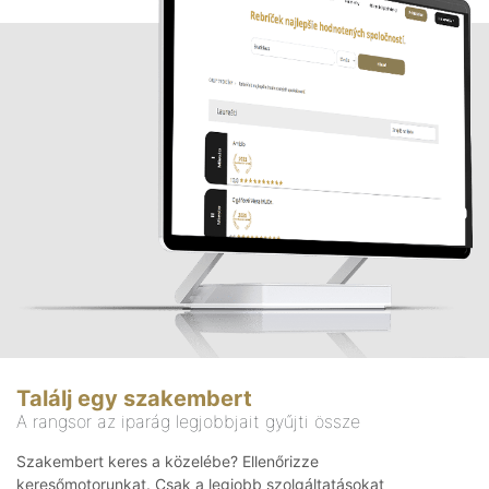
Találj egy szakembert
A rangsor az iparág legjobbjait gyűjti össze
Szakembert keres a közelébe? Ellenőrizze
keresőmotorunkat. Csak a legjobb szolgáltatásokat