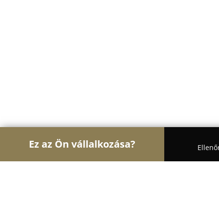
Ez az Ön vállalkozása?
Ellenő
Turul Gasztronómia
Étteremek, Pékségek, Bárok