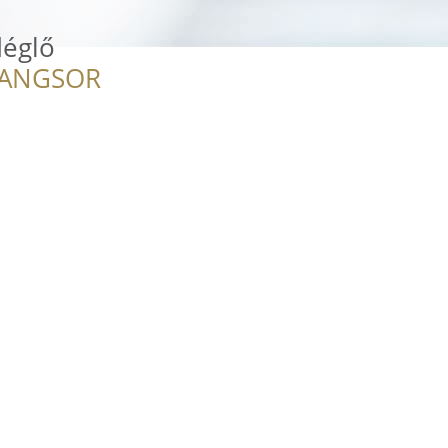
églő
RANGSOR