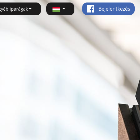
Bejelentkezés
gyéb iparágak