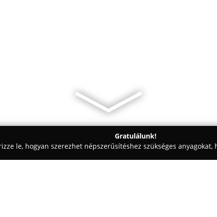
Gratulálunk!
rizze le, hogyan szerezhet népszerűsítéshez szükséges anyagokat, h
 - Abony
Mészáros vendéglő