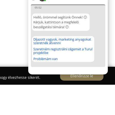
05:52
Helló, örömmel segítünk Önnek! 🙂
Kérjük, kattintson a megfelelő
beszélgetési témára! 🙂
Díjazott vagyok, marketing anyagokat
szeretnék átvenni
Szeretném regisztrálni cégemet a Turul
projektbe
Problémám van
Ellenőrizze le
ogy élvezhesse sikerét.