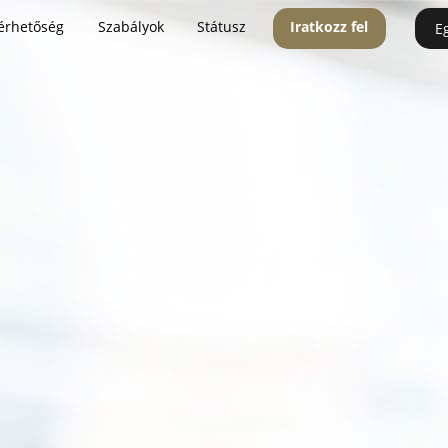
érhetőség
Szabályok
Státusz
Iratkozz fel
E