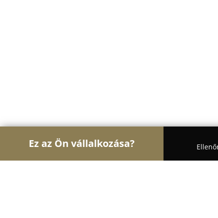
Ez az Ön vállalkozása?
Ellenő
Turul Gasztronómia
Étteremek, Pékségek, Bárok 