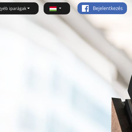
Bejelentkezés
gyéb iparágak