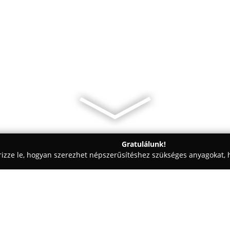
Gratulálunk!
rizze le, hogyan szerezhet népszerűsítéshez szükséges anyagokat, h
- Rétság
Mészi Flamo