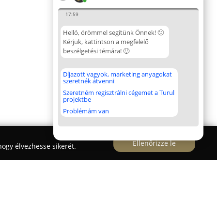
17:59
Helló, örömmel segítünk Önnek! 🙂
Kérjük, kattintson a megfelelő
beszélgetési témára! 🙂
Díjazott vagyok, marketing anyagokat
szeretnék átvenni
Szeretném regisztrálni cégemet a Turul
projektbe
Problémám van
Ellenőrizze le
ogy élvezhesse sikerét.