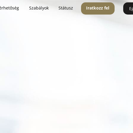
érhetőség
Szabályok
Státusz
Iratkozz fel
E