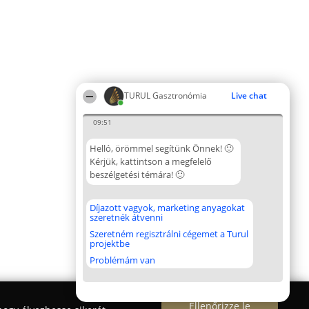
TURUL Gasztronómia
Live chat
09:51
Helló, örömmel segítünk Önnek! 🙂
Kérjük, kattintson a megfelelő
beszélgetési témára! 🙂
Díjazott vagyok, marketing anyagokat
szeretnék átvenni
Szeretném regisztrálni cégemet a Turul
projektbe
Problémám van
Ellenőrizze le