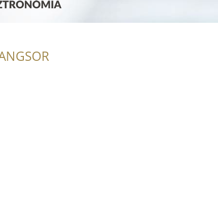
ó
RANGSOR