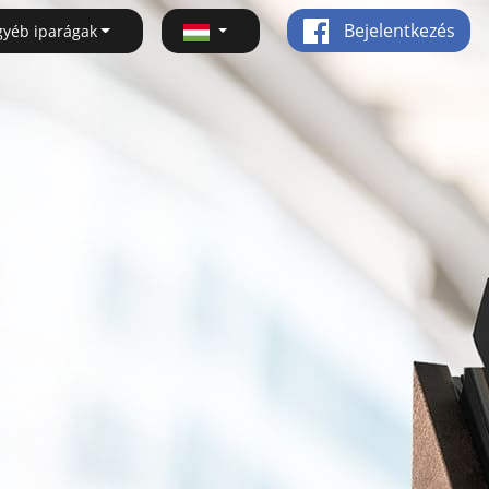
Bejelentkezés
gyéb iparágak