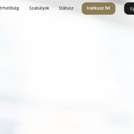
érhetőség
Szabályok
Státusz
Iratkozz fel
E