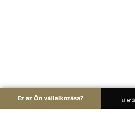
Ez az Ön vállalkozása?
Ellenő
Turul Gasztronómia
Étteremek, Pékségek, Bárok