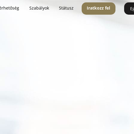
érhetőség
Szabályok
Státusz
Iratkozz fel
E