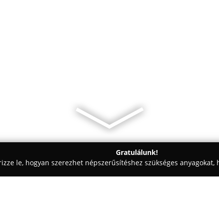
Gratulálunk!
rizze le, hogyan szerezhet népszerűsítéshez szükséges anyagokat, h
 - Kiskunhalas
Mátyás Bistro