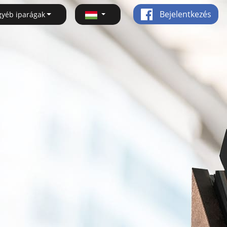
Bejelentkezés
gyéb iparágak