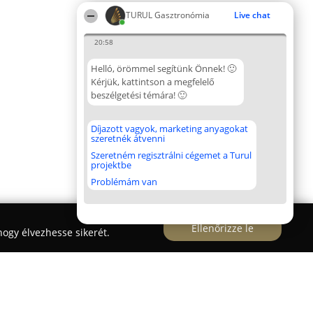
TURUL Gasztronómia
Live chat
20:58
Helló, örömmel segítünk Önnek! 🙂
Kérjük, kattintson a megfelelő
beszélgetési témára! 🙂
Díjazott vagyok, marketing anyagokat
szeretnék átvenni
Szeretném regisztrálni cégemet a Turul
projektbe
Problémám van
Ellenőrizze le
ogy élvezhesse sikerét.