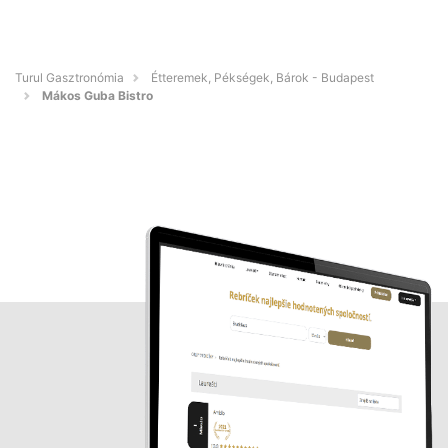
Turul Gasztronómia
Étteremek, Pékségek, Bárok - Budapest
Mákos Guba Bistro