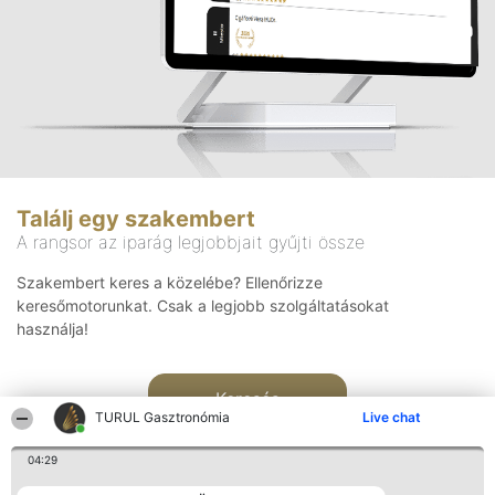
Találj egy szakembert
A rangsor az iparág legjobbjait gyűjti össze
Szakembert keres a közelébe? Ellenőrizze
keresőmotorunkat. Csak a legjobb szolgáltatásokat
használja!
Keresés
TURUL Gasztronómia
Live chat
04:29