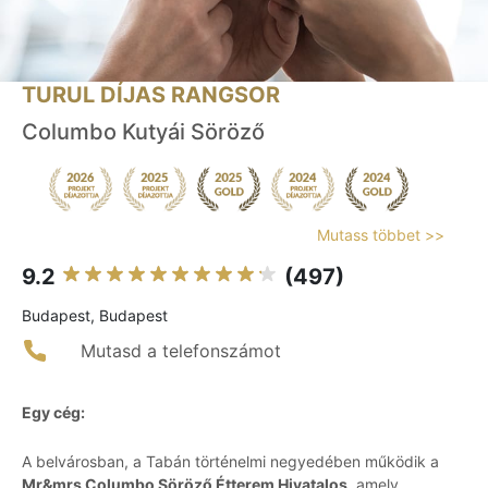
TURUL DÍJAS RANGSOR
Columbo Kutyái Söröző
Mutass többet >>
9.2
(497)
Budapest, Budapest
Mutasd a telefonszámot
Egy cég:
A belvárosban, a Tabán történelmi negyedében működik a
Mr&mrs Columbo Söröző Étterem Hivatalos
, amely