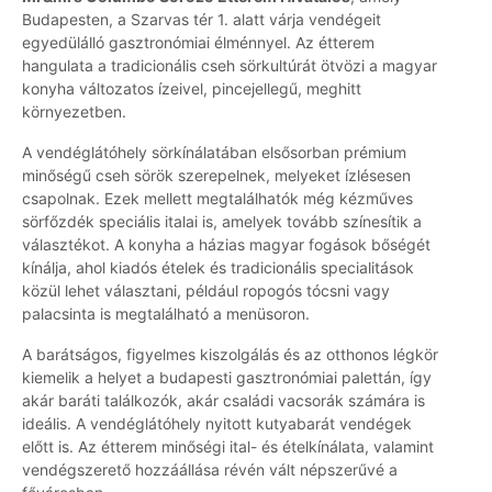
Budapesten, a Szarvas tér 1. alatt várja vendégeit
egyedülálló gasztronómiai élménnyel. Az étterem
hangulata a tradicionális cseh sörkultúrát ötvözi a magyar
konyha változatos ízeivel, pincejellegű, meghitt
környezetben.
A vendéglátóhely sörkínálatában elsősorban prémium
minőségű cseh sörök szerepelnek, melyeket ízlésesen
csapolnak. Ezek mellett megtalálhatók még kézműves
sörfőzdék speciális italai is, amelyek tovább színesítik a
választékot. A konyha a házias magyar fogások bőségét
kínálja, ahol kiadós ételek és tradicionális specialitások
közül lehet választani, például ropogós tócsni vagy
palacsinta is megtalálható a menüsoron.
A barátságos, figyelmes kiszolgálás és az otthonos légkör
kiemelik a helyet a budapesti gasztronómiai palettán, így
akár baráti találkozók, akár családi vacsorák számára is
ideális. A vendéglátóhely nyitott kutyabarát vendégek
előtt is. Az étterem minőségi ital- és ételkínálata, valamint
vendégszerető hozzáállása révén vált népszerűvé a