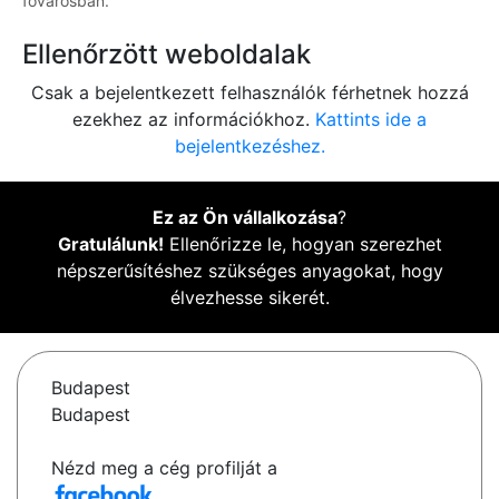
fővárosban.
Ellenőrzött weboldalak
Csak a bejelentkezett felhasználók férhetnek hozzá
ezekhez az információkhoz.
Kattints ide a
bejelentkezéshez.
Ez az Ön vállalkozása
?
Gratulálunk!
Ellenőrizze le, hogyan szerezhet
népszerűsítéshez szükséges anyagokat, hogy
élvezhesse sikerét.
Budapest
Budapest
Nézd meg a cég profilját a