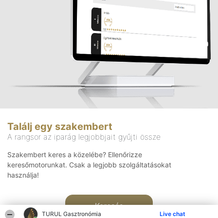
Találj egy szakembert
A rangsor az iparág legjobbjait gyűjti össze
Szakembert keres a közelébe? Ellenőrizze
keresőmotorunkat. Csak a legjobb szolgáltatásokat
használja!
Keresés
TURUL Gasztronómia
Live chat