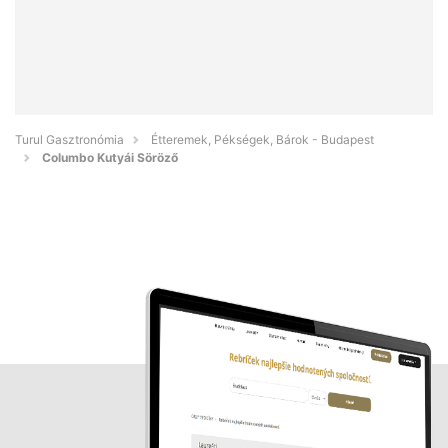
Turul Gasztronómia
Étteremek, Pékségek, Bárok - Budapest
Columbo Kutyái Söröző