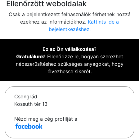
Ellenőrzött weboldalak
Csak a bejelentkezett felhasználók férhetnek hozzá
ezekhez az információkhoz.
Kattints ide a
bejelentkezéshez.
Ez az Ön vállalkozása
?
Gratulálunk!
Ellenőrizze le, hogyan szerezhet
népszerűsítéshez szükséges anyagokat, hogy
élvezhesse sikerét.
Csongrád
Kossuth tér 13
Nézd meg a cég profilját a