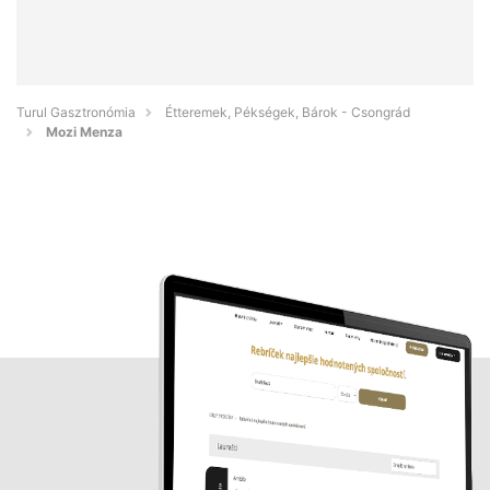
Turul Gasztronómia
Étteremek, Pékségek, Bárok - Csongrád
Mozi Menza