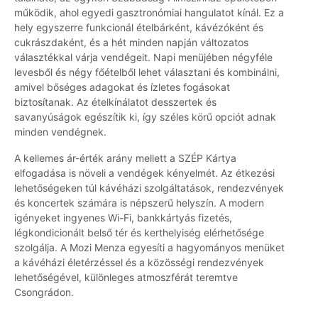
működik, ahol egyedi gasztronómiai hangulatot kínál. Ez a
hely egyszerre funkcionál ételbárként, kávézóként és
cukrászdaként, és a hét minden napján változatos
választékkal várja vendégeit. Napi menüjében négyféle
levesből és négy főételből lehet választani és kombinálni,
amivel bőséges adagokat és ízletes fogásokat
biztosítanak. Az ételkínálatot desszertek és
savanyúságok egészítik ki, így széles körű opciót adnak
minden vendégnek.
A kellemes ár-érték arány mellett a SZÉP Kártya
elfogadása is növeli a vendégek kényelmét. Az étkezési
lehetőségeken túl kávéházi szolgáltatások, rendezvények
és koncertek számára is népszerű helyszín. A modern
igényeket ingyenes Wi-Fi, bankkártyás fizetés,
légkondicionált belső tér és kerthelyiség elérhetősége
szolgálja. A Mozi Menza egyesíti a hagyományos menüket
a kávéházi életérzéssel és a közösségi rendezvények
lehetőségével, különleges atmoszférát teremtve
Csongrádon.