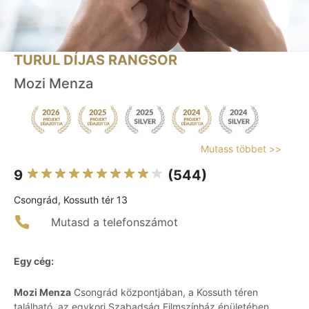
TURUL DÍJAS RANGSOR
Mozi Menza
Mutass többet >>
9
(544)
Csongrád, Kossuth tér 13
Mutasd a telefonszámot
Egy cég:
Mozi Menza
Csongrád központjában, a Kossuth téren
található, az egykori Szabadság Filmszínház épületében