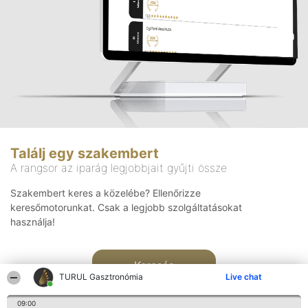
Találj egy szakembert
A rangsor az iparág legjobbjait gyűjti össze
Szakembert keres a közelébe? Ellenőrizze
keresőmotorunkat. Csak a legjobb szolgáltatásokat
használja!
Keresés
TURUL Gasztronómia
Live chat
09:00