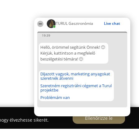
TURUL Gasztronómia
Live chat
19:39
Helló, örömmel segítünk Önnek! 🙂
Kérjük, kattintson a megfelelő
beszélgetési témára! 🙂
Díjazott vagyok, marketing anyagokat
szeretnék átvenni
Szeretném regisztrálni cégemet a Turul
projektbe
Problémám van
Ellenőrizze le
ogy élvezhesse sikerét.