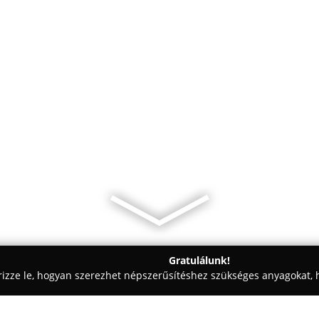
Gratulálunk!
rizze le, hogyan szerezhet népszerűsítéshez szükséges anyagokat, h