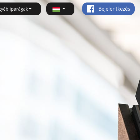
Bejelentkezés
gyéb iparágak