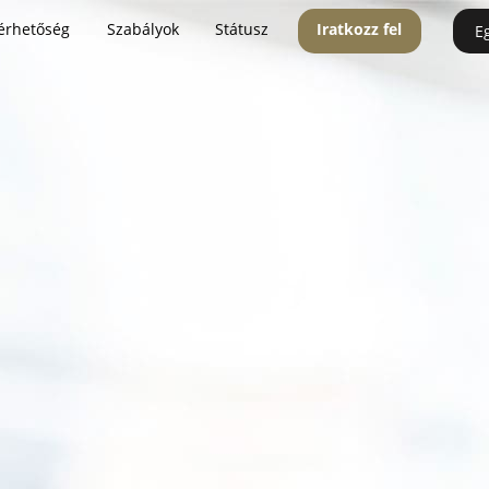
érhetőség
Szabályok
Státusz
Iratkozz fel
E