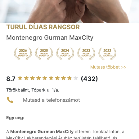
TURUL DÍJAS RANGSOR
Montenegro Gurman MaxCity
Mutass többet >>
8.7
(432)
Törökbálint, Tópark u. 1/a.
Mutasd a telefonszámot
Egy cég:
A
Montenegro Gurman MaxCity
étterem Törökbálinton, a
MaxCity Lakberendezési Áruház területén található, és