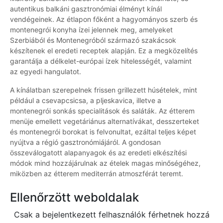
autentikus balkáni gasztronómiai élményt kínál
vendégeinek. Az étlapon főként a hagyományos szerb és
montenegrói konyha ízei jelennek meg, amelyeket
Szerbiából és Montenegróból származó szakácsok
készítenek el eredeti receptek alapján. Ez a megközelítés
garantálja a délkelet-európai ízek hitelességét, valamint
az egyedi hangulatot.
A kínálatban szerepelnek frissen grillezett húsételek, mint
például a csevapcsicsa, a pljeskavica, illetve a
montenegrói sonkás specialitások és saláták. Az étterem
menüje emellett vegetáriánus alternatívákat, desszerteket
és montenegrói borokat is felvonultat, ezáltal teljes képet
nyújtva a régió gasztronómiájáról. A gondosan
összeválogatott alapanyagok és az eredeti elkészítési
módok mind hozzájárulnak az ételek magas minőségéhez,
miközben az étterem mediterrán atmoszférát teremt.
Ellenőrzött weboldalak
Csak a bejelentkezett felhasználók férhetnek hozzá