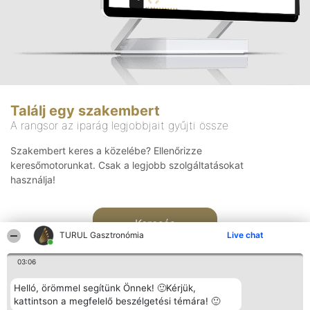
Találj egy szakembert
A rangsor az iparág legjobbjait gyűjti össze
Szakembert keres a közelébe? Ellenőrizze
keresőmotorunkat. Csak a legjobb szolgáltatásokat
használja!
Keresés
TURUL Gasztronómia
Live chat
03:06
Helló, örömmel segítünk Önnek! 🙂Kérjük,
kattintson a megfelelő beszélgetési témára! 🙂