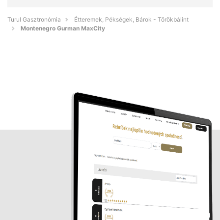
Turul Gasztronómia
Étteremek, Pékségek, Bárok - Törökbálint
Montenegro Gurman MaxCity