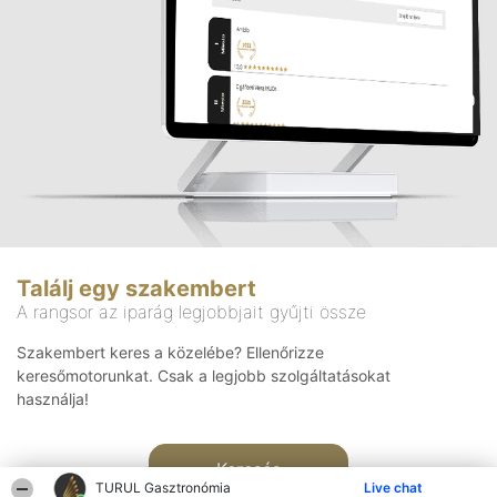
Találj egy szakembert
A rangsor az iparág legjobbjait gyűjti össze
Szakembert keres a közelébe? Ellenőrizze
keresőmotorunkat. Csak a legjobb szolgáltatásokat
használja!
Keresés
TURUL Gasztronómia
Live chat