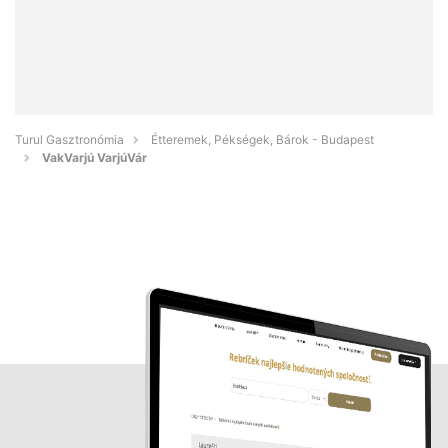
Turul Gasztronómia
Étteremek, Pékségek, Bárok - Budapest
VakVarjú VarjúVár