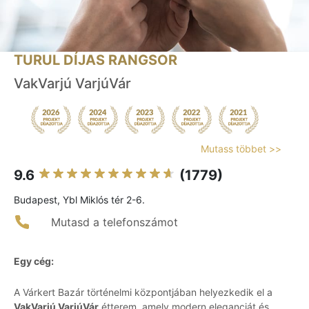
TURUL DÍJAS RANGSOR
VakVarjú VarjúVár
Mutass többet >>
9.6
(1779)
Budapest, Ybl Miklós tér 2-6.
Mutasd a telefonszámot
Egy cég:
A Várkert Bazár történelmi központjában helyezkedik el a
VakVarjú VarjúVár
étterem, amely modern eleganciát és