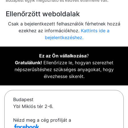
Budapest egyik megbízható és kedvelt éttermévé vált.
Ellenőrzött weboldalak
Csak a bejelentkezett felhasználók férhetnek hozzá
ezekhez az információkhoz.
Kattints ide a
bejelentkezéshez.
Ez az Ön vállalkozása
?
Gratulálunk!
Ellenőrizze le, hogyan szerezhet
népszerűsítéshez szükséges anyagokat, hogy
élvezhesse sikerét.
Budapest
Ybl Miklós tér 2-6.
Nézd meg a cég profilját a