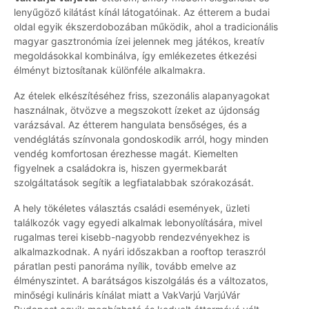
lenyűgöző kilátást kínál látogatóinak. Az étterem a budai
oldal egyik ékszerdobozában működik, ahol a tradicionális
magyar gasztronómia ízei jelennek meg játékos, kreatív
megoldásokkal kombinálva, így emlékezetes étkezési
élményt biztosítanak különféle alkalmakra.
Az ételek elkészítéséhez friss, szezonális alapanyagokat
használnak, ötvözve a megszokott ízeket az újdonság
varázsával. Az étterem hangulata bensőséges, és a
vendéglátás színvonala gondoskodik arról, hogy minden
vendég komfortosan érezhesse magát. Kiemelten
figyelnek a családokra is, hiszen gyermekbarát
szolgáltatások segítik a legfiatalabbak szórakozását.
A hely tökéletes választás családi események, üzleti
találkozók vagy egyedi alkalmak lebonyolítására, mivel
rugalmas terei kisebb-nagyobb rendezvényekhez is
alkalmazkodnak. A nyári időszakban a rooftop teraszról
páratlan pesti panoráma nyílik, tovább emelve az
élményszintet. A barátságos kiszolgálás és a változatos,
minőségi kulináris kínálat miatt a VakVarjú VarjúVár