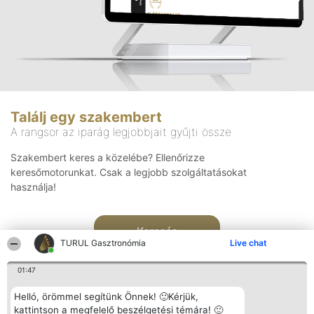
Találj egy szakembert
A rangsor az iparág legjobbjait gyűjti össze
Szakembert keres a közelébe? Ellenőrizze
keresőmotorunkat. Csak a legjobb szolgáltatásokat
használja!
Keresés
TURUL Gasztronómia
Live chat
01:47
Helló, örömmel segítünk Önnek! 🙂Kérjük,
kattintson a megfelelő beszélgetési témára! 🙂