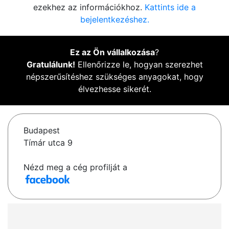
ezekhez az információkhoz.
Kattints ide a
bejelentkezéshez.
Ez az Ön vállalkozása
?
Gratulálunk!
Ellenőrizze le, hogyan szerezhet
népszerűsítéshez szükséges anyagokat, hogy
élvezhesse sikerét.
Budapest
Tímár utca 9
Nézd meg a cég profilját a