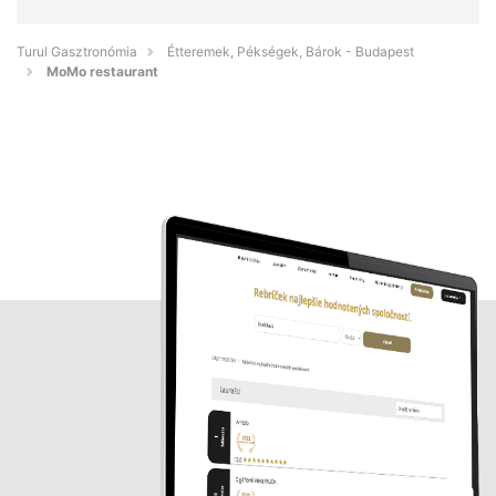
Turul Gasztronómia
Étteremek, Pékségek, Bárok - Budapest
MoMo restaurant