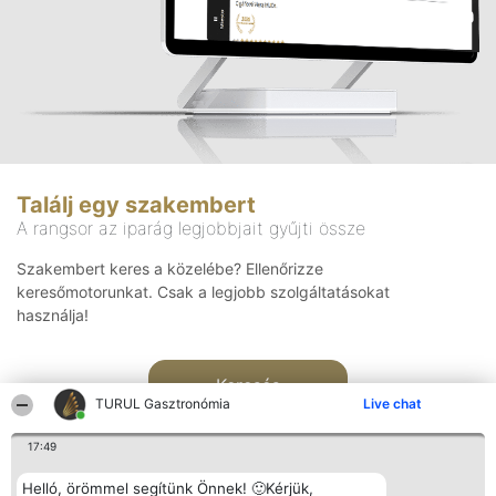
Találj egy szakembert
A rangsor az iparág legjobbjait gyűjti össze
Szakembert keres a közelébe? Ellenőrizze
keresőmotorunkat. Csak a legjobb szolgáltatásokat
használja!
Keresés
TURUL Gasztronómia
Live chat
17:49
Helló, örömmel segítünk Önnek! 🙂Kérjük,