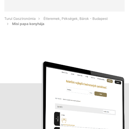
Turul Gasztronómia
Étteremek, Pékségek, Bárok - Budapest
Misi papa konyhája