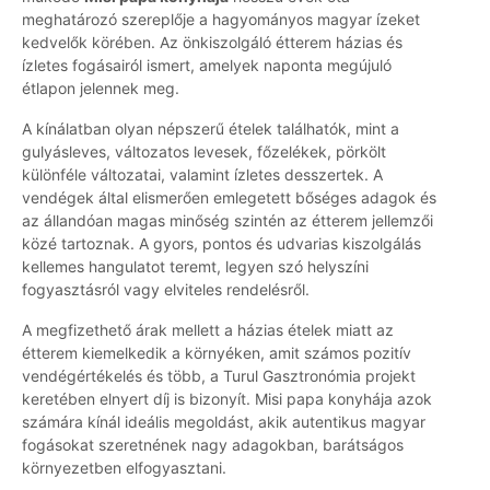
meghatározó szereplője a hagyományos magyar ízeket
kedvelők körében. Az önkiszolgáló étterem házias és
ízletes fogásairól ismert, amelyek naponta megújuló
étlapon jelennek meg.
A kínálatban olyan népszerű ételek találhatók, mint a
gulyásleves, változatos levesek, főzelékek, pörkölt
különféle változatai, valamint ízletes desszertek. A
vendégek által elismerően emlegetett bőséges adagok és
az állandóan magas minőség szintén az étterem jellemzői
közé tartoznak. A gyors, pontos és udvarias kiszolgálás
kellemes hangulatot teremt, legyen szó helyszíni
fogyasztásról vagy elviteles rendelésről.
A megfizethető árak mellett a házias ételek miatt az
étterem kiemelkedik a környéken, amit számos pozitív
vendégértékelés és több, a Turul Gasztronómia projekt
keretében elnyert díj is bizonyít. Misi papa konyhája azok
számára kínál ideális megoldást, akik autentikus magyar
fogásokat szeretnének nagy adagokban, barátságos
környezetben elfogyasztani.