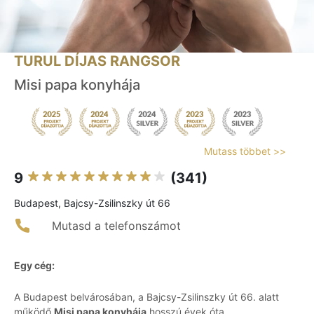
TURUL DÍJAS RANGSOR
Misi papa konyhája
Mutass többet >>
9
(341)
Budapest, Bajcsy-Zsilinszky út 66
Mutasd a telefonszámot
Egy cég:
A Budapest belvárosában, a Bajcsy-Zsilinszky út 66. alatt
működő
Misi papa konyhája
hosszú évek óta