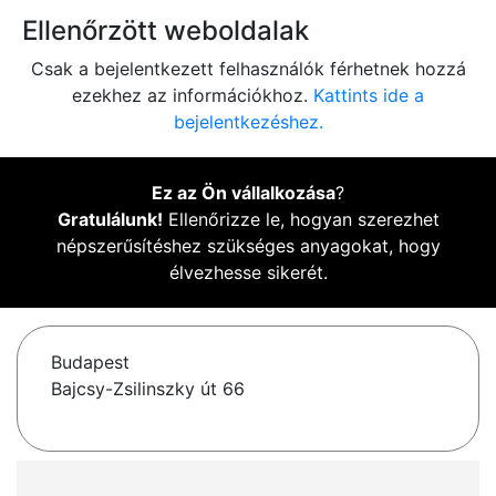
Ellenőrzött weboldalak
Csak a bejelentkezett felhasználók férhetnek hozzá
ezekhez az információkhoz.
Kattints ide a
bejelentkezéshez.
Ez az Ön vállalkozása
?
Gratulálunk!
Ellenőrizze le, hogyan szerezhet
népszerűsítéshez szükséges anyagokat, hogy
élvezhesse sikerét.
Budapest
Bajcsy-Zsilinszky út 66