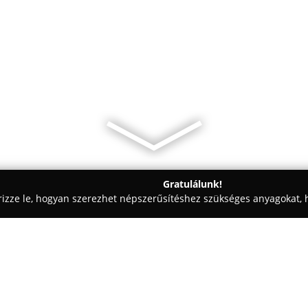
Gratulálunk!
rizze le, hogyan szerezhet népszerűsítéshez szükséges anyagokat, h
 - Székesfehérvár
Misi lángos