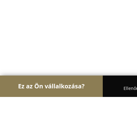
Ez az Ön vállalkozása?
Ellenő
Turul Gasztronómia
Étteremek, Pékségek, Bárok
Misi lángos