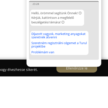
23:28
Helló, örömmel segítünk Önnek! 🙂
Kérjük, kattintson a megfelelő
beszélgetési témára! 🙂
Díjazott vagyok, marketing anyagokat
szeretnék átvenni
Szeretném regisztrálni cégemet a Turul
projektbe
Problémám van
Ellenőrizze le
ogy élvezhesse sikerét.