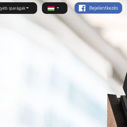
Bejelentkezés
gyéb iparágak