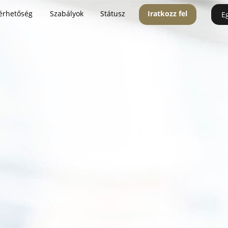
érhetőség
Szabályok
Státusz
Iratkozz fel
E