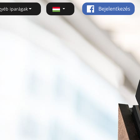
Bejelentkezés
gyéb iparágak