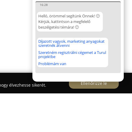
16:28
Helló, örömmel segítünk Önnek! 🙂
Kérjük, kattintson a megfelelő
beszélgetési témára! 🙂
Díjazott vagyok, marketing anyagokat
szeretnék átvenni
Szeretném regisztrálni cégemet a Turul
projektbe
Problémám van
Ellenőrizze le
ogy élvezhesse sikerét.