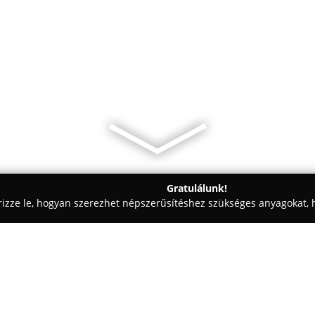
Gratulálunk!
rizze le, hogyan szerezhet népszerűsítéshez szükséges anyagokat, h
 - Felsőpáhok
Mini söröző