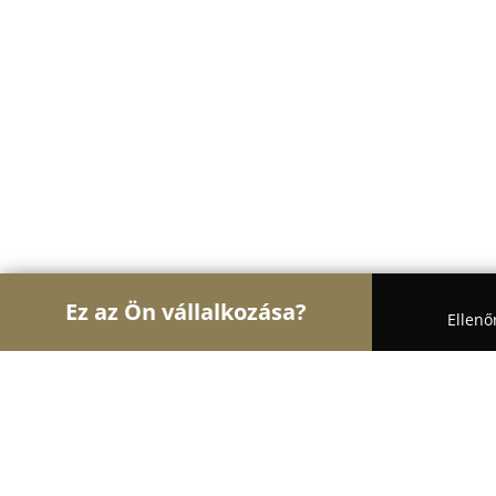
Ez az Ön vállalkozása?
Ellenő
Turul Gasztronómia
Étteremek, Pékségek, Bárok
Mini söröző