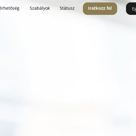
érhetőség
Szabályok
Státusz
Iratkozz fel
E