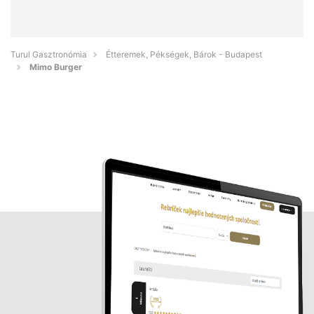
Turul Gasztronómia
Étteremek, Pékségek, Bárok - Budapest
Mimo Burger