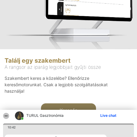
Találj egy szakembert
A rangsor az iparág legjobbjait gyűjti össze
Szakembert keres a közelébe? Ellenőrizze
keresőmotorunkat. Csak a legjobb szolgáltatásokat
használja!
Keresés
TURUL Gasztronómia
Live chat
10:42