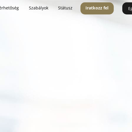
érhetőség
Szabályok
Státusz
Iratkozz fel
E