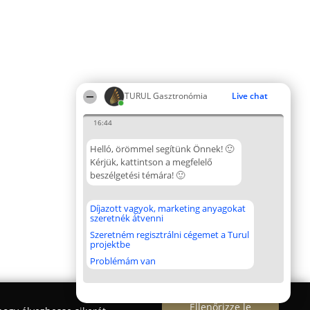
TURUL Gasztronómia
Live chat
16:44
Helló, örömmel segítünk Önnek! 🙂
Kérjük, kattintson a megfelelő
beszélgetési témára! 🙂
Díjazott vagyok, marketing anyagokat
szeretnék átvenni
Szeretném regisztrálni cégemet a Turul
projektbe
Problémám van
Ellenőrizze le