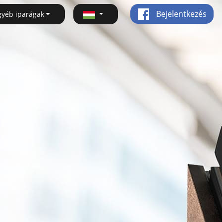
Bejelentkezés
gyéb iparágak