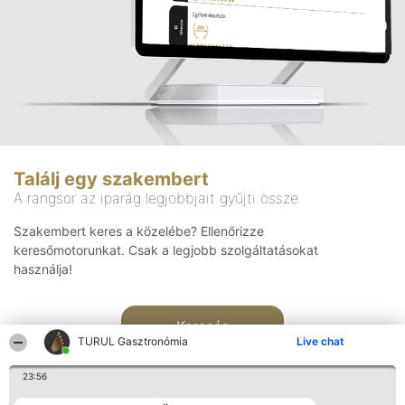
Találj egy szakembert
A rangsor az iparág legjobbjait gyűjti össze
Szakembert keres a közelébe? Ellenőrizze
keresőmotorunkat. Csak a legjobb szolgáltatásokat
használja!
Keresés
TURUL Gasztronómia
Live chat
23:56