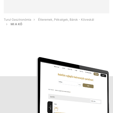
Turul Gasztronómia
Étteremek, Pékségek, Bárok - Köveskál
MI A KŐ