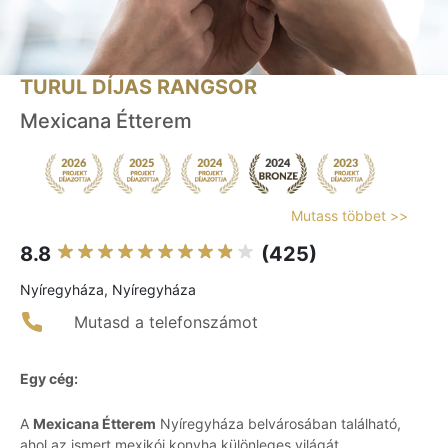
TURUL DÍJAS RANGSOR
Mexicana Étterem
Mutass többet >>
8.8
(425)
Nyíregyháza, Nyíregyháza
Mutasd a telefonszámot
Egy cég:
A
Mexicana Étterem
Nyíregyháza belvárosában található,
ahol az ismert mexikói konyha különleges világát