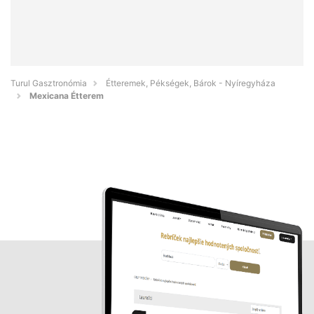
Turul Gasztronómia
Étteremek, Pékségek, Bárok - Nyíregyháza
Mexicana Étterem