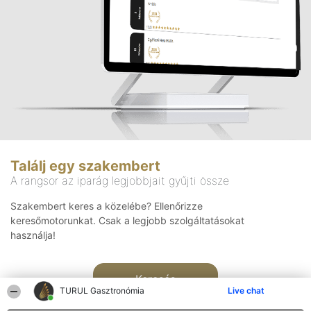
Találj egy szakembert
A rangsor az iparág legjobbjait gyűjti össze
Szakembert keres a közelébe? Ellenőrizze
keresőmotorunkat. Csak a legjobb szolgáltatásokat
használja!
Keresés
TURUL Gasztronómia
Live chat