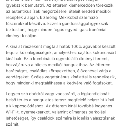
igyekszik bemutatni. Az étterem kiemelkedően törekszik
az autentikus ízek megőrzésére, ételeit eredeti mexikói
receptek alapján, kizárólag Mexikóból származó
fűszerekkel készítve. Ezzel a gondossággal igyekszik
biztosítani, hogy minden fogás egyedi gasztronómiai
élményt kínáljon.
A kínálat részeként megtalálhatók 100% agavéból készült
tequila különlegességek, amelyekhez sajátos kukoricasört
kínálnak. Ez a kombináció egyedülálló élményt teremt,
hozzájárulva a hiteles mexikói hangulathoz. Az étterem
barátságos, családias környezetben, élőzenével várja a
vendégeket. Széles vegetáriánus kínálattal is rendelkezik,
hogy mindenki megtalálhassa a kedvére való fogásokat.
Legyen szó ebédről vagy vacsoráról, a légkondicionált
belső tér és a hangulatos terasz megfelelő helyszínt kínál
a kikapcsolódáshoz. Az étterem kínál továbbá ingyenes
Wi-Fi-t, gyermeksarkot, valamint díjmentes parkolási
lehetőséget, így családok számára is ideális választásnak
számít.