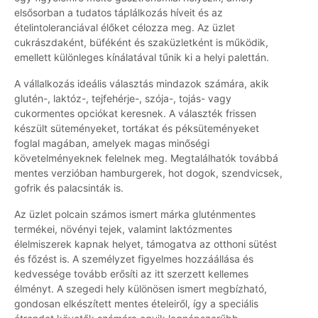
elsősorban a tudatos táplálkozás híveit és az
ételintoleranciával élőket célozza meg. Az üzlet
cukrászdaként, büféként és szaküzletként is működik,
emellett különleges kínálatával tűnik ki a helyi palettán.
A vállalkozás ideális választás mindazok számára, akik
glutén-, laktóz-, tejfehérje-, szója-, tojás- vagy
cukormentes opciókat keresnek. A választék frissen
készült süteményeket, tortákat és péksüteményeket
foglal magában, amelyek magas minőségi
követelményeknek felelnek meg. Megtalálhatók továbbá
mentes verzióban hamburgerek, hot dogok, szendvicsek,
gofrik és palacsinták is.
Az üzlet polcain számos ismert márka gluténmentes
termékei, növényi tejek, valamint laktózmentes
élelmiszerek kapnak helyet, támogatva az otthoni sütést
és főzést is. A személyzet figyelmes hozzáállása és
kedvessége tovább erősíti az itt szerzett kellemes
élményt. A szegedi hely különösen ismert megbízható,
gondosan elkészített mentes ételeiről, így a speciális