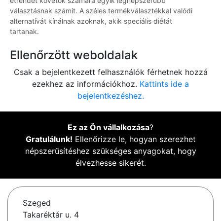
étrendet követők számára egyik legnépszerűbb
választásnak számít. A széles termékválasztékkal valódi
alternatívát kínálnak azoknak, akik speciális diétát
tartanak.
Ellenőrzött weboldalak
Csak a bejelentkezett felhasználók férhetnek hozzá
ezekhez az információkhoz.
Kattints ide a
bejelentkezéshez.
Ez az Ön vállalkozása
?
Gratulálunk!
Ellenőrizze le, hogyan szerezhet
népszerűsítéshez szükséges anyagokat, hogy
élvezhesse sikerét.
Szeged
Takaréktár u. 4