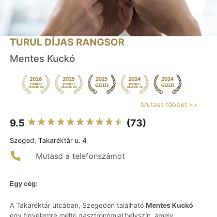
TURUL DÍJAS RANGSOR
Mentes Kuckó
Mutass többet >>
9.5
(73)
Szeged, Takaréktár u. 4
Mutasd a telefonszámot
Egy cég:
A Takaréktár utcában, Szegeden található
Mentes Kuckó
egy figyelemre méltó gasztronómiai helyszín, amely