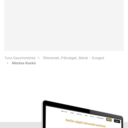
Turul Gasztronómia
Étteremek, Pékségek, Bárok - Szeged
Mentes Kuckó