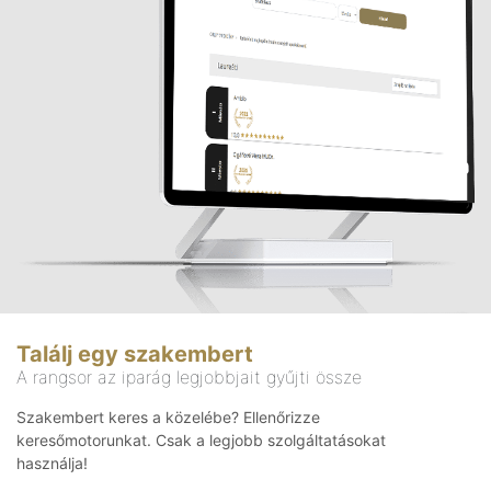
Találj egy szakembert
A rangsor az iparág legjobbjait gyűjti össze
Szakembert keres a közelébe? Ellenőrizze
keresőmotorunkat. Csak a legjobb szolgáltatásokat
használja!