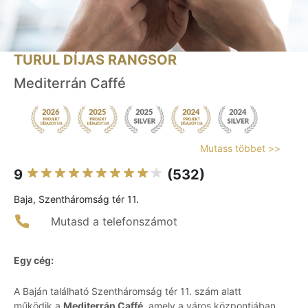
TURUL DÍJAS RANGSOR
Mediterrán Caffé
Mutass többet >>
9
(532)
Baja, Szentháromság tér 11.
Mutasd a telefonszámot
Egy cég:
A Baján található Szentháromság tér 11. szám alatt
működik a
Mediterrán Caffé
, amely a város központjában