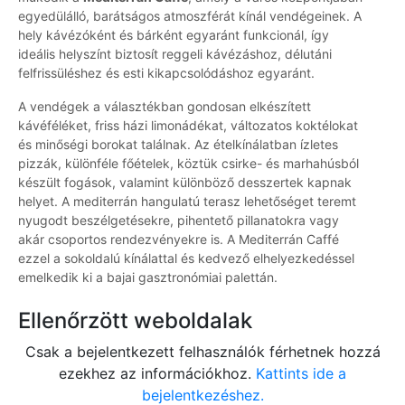
egyedülálló, barátságos atmoszférát kínál vendégeinek. A
hely kávézóként és bárként egyaránt funkcionál, így
ideális helyszínt biztosít reggeli kávézáshoz, délutáni
felfrissüléshez és esti kikapcsolódáshoz egyaránt.
A vendégek a választékban gondosan elkészített
kávéféléket, friss házi limonádékat, változatos koktélokat
és minőségi borokat találnak. Az ételkínálatban ízletes
pizzák, különféle főételek, köztük csirke- és marhahúsból
készült fogások, valamint különböző desszertek kapnak
helyet. A mediterrán hangulatú terasz lehetőséget teremt
nyugodt beszélgetésekre, pihentető pillanatokra vagy
akár csoportos rendezvényekre is. A Mediterrán Caffé
ezzel a sokoldalú kínálattal és kedvező elhelyezkedéssel
emelkedik ki a bajai gasztronómiai palettán.
Ellenőrzött weboldalak
Csak a bejelentkezett felhasználók férhetnek hozzá
ezekhez az információkhoz.
Kattints ide a
bejelentkezéshez.