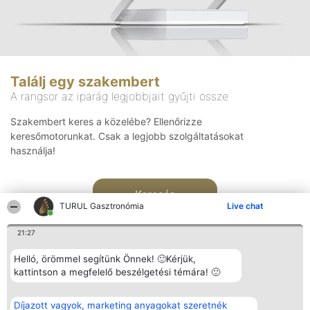
Találj egy szakembert
A rangsor az iparág legjobbjait gyűjti össze
Szakembert keres a közelébe? Ellenőrizze
keresőmotorunkat. Csak a legjobb szolgáltatásokat
használja!
Keresés
TURUL Gasztronómia
Live chat
21:27
Helló, örömmel segítünk Önnek! 🙂Kérjük,
kattintson a megfelelő beszélgetési témára! 🙂
Rangsorszervező
Népszavazás
Elérhetőség
Díjazott vagyok, marketing anyagokat szeretnék
SC Beautiful Company S.R.L.
Nyertesek
Elérhetőség