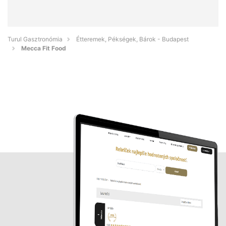
Turul Gasztronómia
Étteremek, Pékségek, Bárok - Budapest
Mecca Fit Food