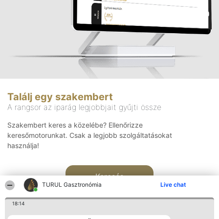
Találj egy szakembert
A rangsor az iparág legjobbjait gyűjti össze
Szakembert keres a közelébe? Ellenőrizze
keresőmotorunkat. Csak a legjobb szolgáltatásokat
használja!
Keresés
TURUL Gasztronómia
Live chat
18:14