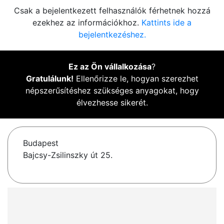
Csak a bejelentkezett felhasználók férhetnek hozzá
ezekhez az információkhoz.
Kattints ide a
bejelentkezéshez.
Ez az Ön vállalkozása
?
Gratulálunk!
Ellenőrizze le, hogyan szerezhet
népszerűsítéshez szükséges anyagokat, hogy
élvezhesse sikerét.
Budapest
Bajcsy-Zsilinszky út 25.