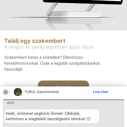
Találj egy szakembert
A rangsor az iparág legjobbjait gyűjti össze
Szakembert keres a közelébe? Ellenőrizze
keresőmotorunkat. Csak a legjobb szolgáltatásokat
használja!
Keresés
TURUL Gasztronómia
Live chat
04:31
Helló, örömmel segítünk Önnek! 🙂Kérjük,
kattintson a megfelelő beszélgetési témára! 🙂