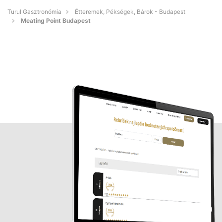
Turul Gasztronómia
Étteremek, Pékségek, Bárok - Budapest
Meating Point Budapest