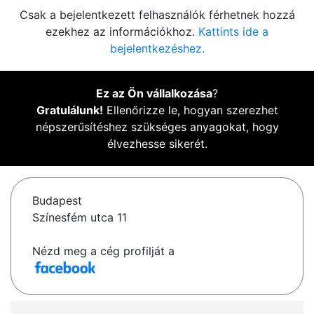
Csak a bejelentkezett felhasználók férhetnek hozzá
ezekhez az információkhoz.
Kattints ide a
bejelentkezéshez.
Ez az Ön vállalkozása
?
Gratulálunk!
Ellenőrizze le, hogyan szerezhet
népszerűsítéshez szükséges anyagokat, hogy
élvezhesse sikerét.
Budapest
Színesfém utca 11
Nézd meg a cég profilját a