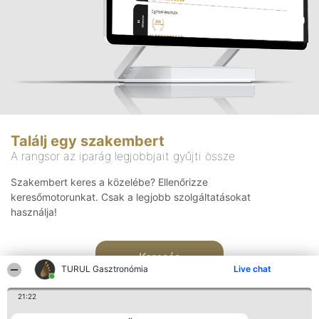
Találj egy szakembert
A rangsor az iparág legjobbjait gyűjti össze
Szakembert keres a közelébe? Ellenőrizze
keresőmotorunkat. Csak a legjobb szolgáltatásokat
használja!
Keresés
TURUL Gasztronómia
Live chat
21:22