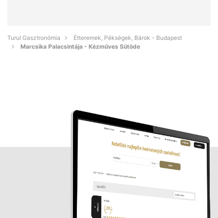
Turul Gasztronómia
Étteremek, Pékségek, Bárok - Budapest
Marcsika Palacsintája - Kézműves Sütöde