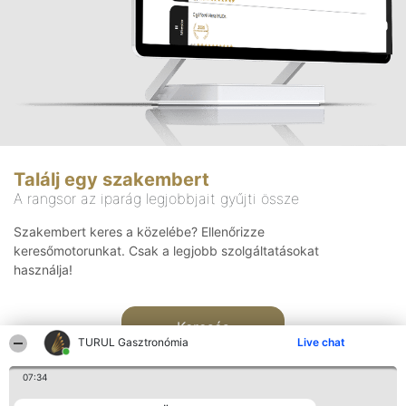
Találj egy szakembert
A rangsor az iparág legjobbjait gyűjti össze
Szakembert keres a közelébe? Ellenőrizze
keresőmotorunkat. Csak a legjobb szolgáltatásokat
használja!
Keresés
TURUL Gasztronómia
Live chat
07:34