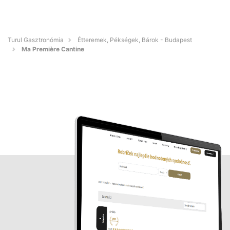
Turul Gasztronómia
Étteremek, Pékségek, Bárok - Budapest
Ma Première Cantine