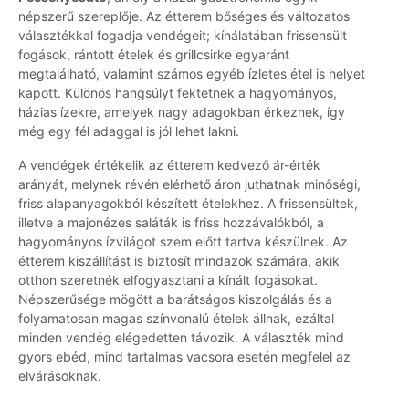
népszerű szereplője. Az étterem bőséges és változatos
választékkal fogadja vendégeit; kínálatában frissensült
fogások, rántott ételek és grillcsirke egyaránt
megtalálható, valamint számos egyéb ízletes étel is helyet
kapott. Különös hangsúlyt fektetnek a hagyományos,
házias ízekre, amelyek nagy adagokban érkeznek, így
még egy fél adaggal is jól lehet lakni.
A vendégek értékelik az étterem kedvező ár-érték
arányát, melynek révén elérhető áron juthatnak minőségi,
friss alapanyagokból készített ételekhez. A frissensültek,
illetve a majonézes saláták is friss hozzávalókból, a
hagyományos ízvilágot szem előtt tartva készülnek. Az
étterem kiszállítást is biztosít mindazok számára, akik
otthon szeretnék elfogyasztani a kínált fogásokat.
Népszerűsége mögött a barátságos kiszolgálás és a
folyamatosan magas színvonalú ételek állnak, ezáltal
minden vendég elégedetten távozik. A választék mind
gyors ebéd, mind tartalmas vacsora esetén megfelel az
elvárásoknak.