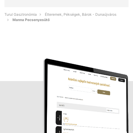
Turul Gasztronómia
Étteremek, Pékségek, Bárok - Dunaújváros
Manna Pecsenyesütő