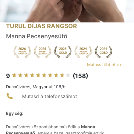
TURUL DÍJAS RANGSOR
Manna Pecsenyesütő
Mutass többet >>
9
(158)
Dunaújváros, Magyar út 106/b
Mutasd a telefonszámot
Egy cég:
Dunaújváros központjában működik a
Manna
Pecsenyesütő
, amely a hazai gasztronómia egyik