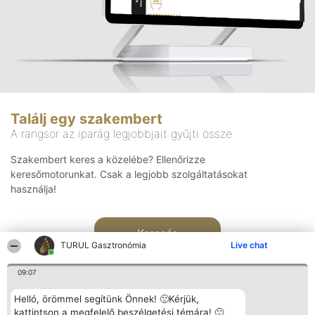
Találj egy szakembert
A rangsor az iparág legjobbjait gyűjti össze
Szakembert keres a közelébe? Ellenőrizze
keresőmotorunkat. Csak a legjobb szolgáltatásokat
használja!
Keresés
TURUL Gasztronómia
Live chat
09:07
Helló, örömmel segítünk Önnek! 🙂Kérjük,
kattintson a megfelelő beszélgetési témára! 🙂