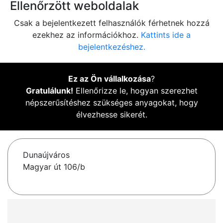
Ellenőrzött weboldalak
Csak a bejelentkezett felhasználók férhetnek hozzá
ezekhez az információkhoz.
Kattints ide a
bejelentkezéshez.
Ez az Ön vállalkozása
?
Gratulálunk!
Ellenőrizze le, hogyan szerezhet
népszerűsítéshez szükséges anyagokat, hogy
élvezhesse sikerét.
Dunaújváros
Magyar út 106/b