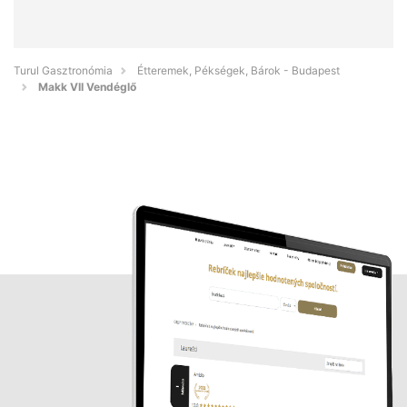
Turul Gasztronómia
Étteremek, Pékségek, Bárok - Budapest
Makk VII Vendéglő