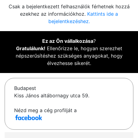
Csak a bejelentkezett felhasználók férhetnek hozzá
ezekhez az információkhoz.
Kattints ide a
bejelentkezéshez.
Ez az Ön vállalkozása
?
Gratulálunk!
Ellenőrizze le, hogyan szerezhet
népszerűsítéshez szükséges anyagokat, hogy
élvezhesse sikerét.
Budapest
Kiss János altábornagy utca 59.
Nézd meg a cég profilját a