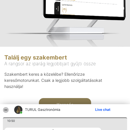
Találj egy szakembert
A rangsor az iparág legjobbjait gyűjti össze
Szakembert keres a közelébe? Ellenőrizze
keresőmotorunkat. Csak a legjobb szolgáltatásokat
használja!
Keresés
TURUL Gasztronómia
Live chat
10:50