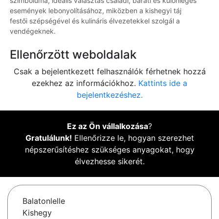
szimbóluma, ideális választás családi, baráti és különleges
események lebonyolításához, miközben a kishegyi táj
festői szépségével és kulináris élvezetekkel szolgál a
vendégeknek.
Ellenőrzött weboldalak
Csak a bejelentkezett felhasználók férhetnek hozzá
ezekhez az információkhoz.
Kattints ide a
bejelentkezéshez.
Ez az Ön vállalkozása
?
Gratulálunk!
Ellenőrizze le, hogyan szerezhet
népszerűsítéshez szükséges anyagokat, hogy
élvezhesse sikerét.
Balatonlelle
Kishegy