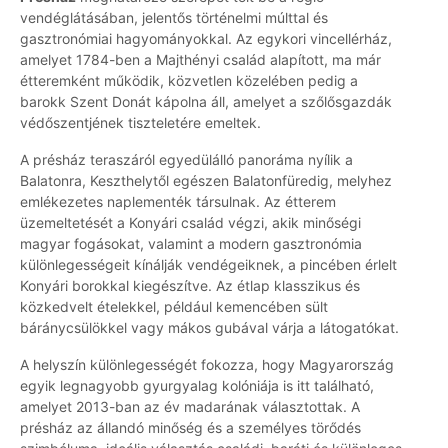
vendéglátásában, jelentős történelmi múlttal és
gasztronómiai hagyományokkal. Az egykori vincellérház,
amelyet 1784-ben a Majthényi család alapított, ma már
étteremként működik, közvetlen közelében pedig a
barokk Szent Donát kápolna áll, amelyet a szőlősgazdák
védőszentjének tiszteletére emeltek.
A présház teraszáról egyedülálló panoráma nyílik a
Balatonra, Keszthelytől egészen Balatonfüredig, melyhez
emlékezetes naplementék társulnak. Az étterem
üzemeltetését a Konyári család végzi, akik minőségi
magyar fogásokat, valamint a modern gasztronómia
különlegességeit kínálják vendégeiknek, a pincében érlelt
Konyári borokkal kiegészítve. Az étlap klasszikus és
közkedvelt ételekkel, például kemencében sült
báránycsülökkel vagy mákos gubával várja a látogatókat.
A helyszín különlegességét fokozza, hogy Magyarország
egyik legnagyobb gyurgyalag kolóniája is itt található,
amelyet 2013-ban az év madarának választottak. A
présház az állandó minőség és a személyes törődés