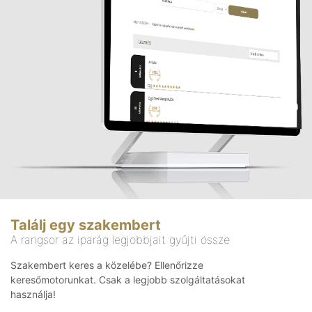
Találj egy szakembert
A rangsor az iparág legjobbjait gyűjti össze
Szakembert keres a közelébe? Ellenőrizze
keresőmotorunkat. Csak a legjobb szolgáltatásokat
használja!