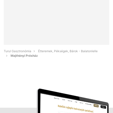
Turul Gasztronómia
Étteremek, Pékségek, Bárok - Balatonlelle
Majthényi Présház