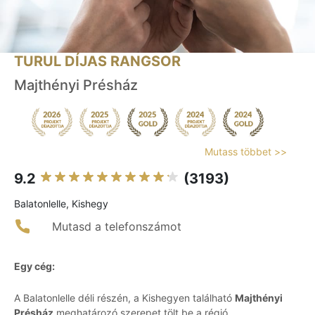
TURUL DÍJAS RANGSOR
Majthényi Présház
Mutass többet >>
9.2
(3193)
Balatonlelle, Kishegy
Mutasd a telefonszámot
Egy cég:
A Balatonlelle déli részén, a Kishegyen található
Majthényi
Présház
meghatározó szerepet tölt be a régió