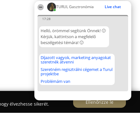
TURUL Gasztronómia
Live chat
17:28
Helló, örömmel segítünk Önnek! 🙂
Kérjük, kattintson a megfelelő
beszélgetési témára! 🙂
Díjazott vagyok, marketing anyagokat
szeretnék átvenni
Szeretném regisztrálni cégemet a Turul
projektbe
Problémám van
Ellenőrizze le
ogy élvezhesse sikerét.