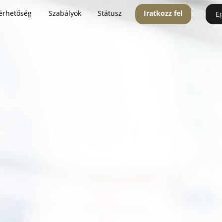
érhetőség
Szabályok
Státusz
Iratkozz fel
E