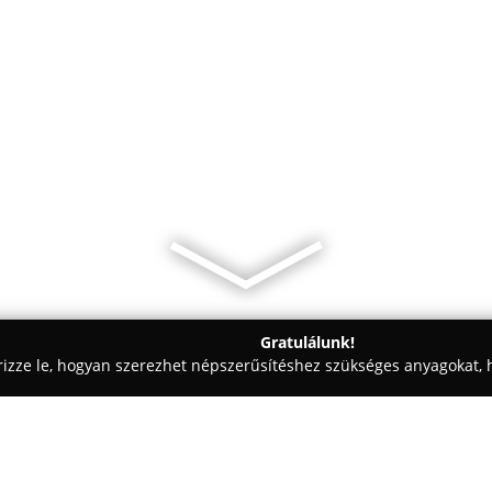
Gratulálunk!
rizze le, hogyan szerezhet népszerűsítéshez szükséges anyagokat, h
 - Budapest
Majorka