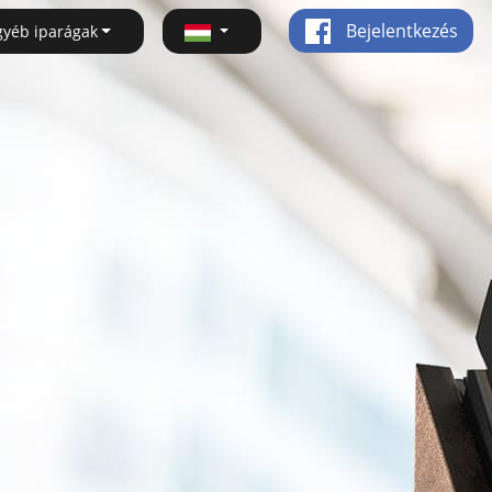
Bejelentkezés
gyéb iparágak