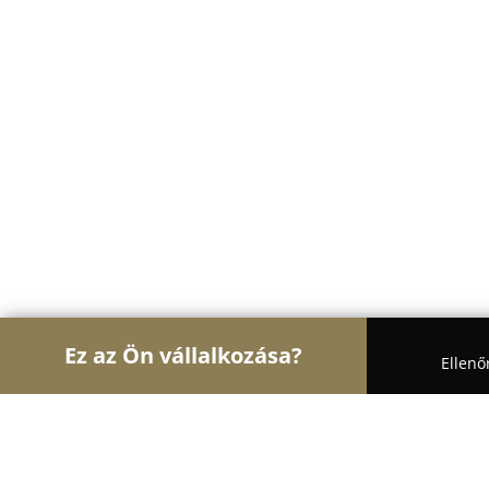
Ez az Ön vállalkozása?
Ellenő
Turul Gasztronómia
Étteremek, Pékségek, Bárok