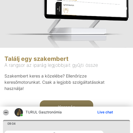
Találj egy szakembert
A rangsor az iparág legjobbjait gyűjti össze
Szakembert keres a közelébe? Ellenőrizze
keresőmotorunkat. Csak a legjobb szolgáltatásokat
használja!
Keresés
TURUL Gasztronómia
Live chat
09:04