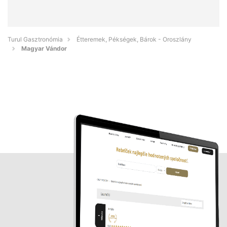
Turul Gasztronómia
Étteremek, Pékségek, Bárok - Oroszlány
Magyar Vándor