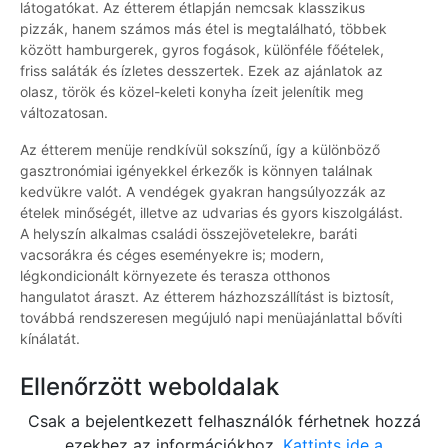
látogatókat. Az étterem étlapján nemcsak klasszikus
pizzák, hanem számos más étel is megtalálható, többek
között hamburgerek, gyros fogások, különféle főételek,
friss saláták és ízletes desszertek. Ezek az ajánlatok az
olasz, török és közel-keleti konyha ízeit jelenítik meg
változatosan.
Az étterem menüje rendkívül sokszínű, így a különböző
gasztronómiai igényekkel érkezők is könnyen találnak
kedvükre valót. A vendégek gyakran hangsúlyozzák az
ételek minőségét, illetve az udvarias és gyors kiszolgálást.
A helyszín alkalmas családi összejövetelekre, baráti
vacsorákra és céges eseményekre is; modern,
légkondicionált környezete és terasza otthonos
hangulatot áraszt. Az étterem házhozszállítást is biztosít,
továbbá rendszeresen megújuló napi menüajánlattal bővíti
kínálatát.
Ellenőrzött weboldalak
Csak a bejelentkezett felhasználók férhetnek hozzá
ezekhez az információkhoz.
Kattints ide a