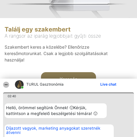
Találj egy szakembert
A rangsor az iparág legjobbjait gyűjti össze
Szakembert keres a közelébe? Ellenőrizze
keresőmotorunkat. Csak a legjobb szolgáltatásokat
használja!
Keresés
TURUL Gasztronómia
Live chat
02:40
Helló, örömmel segítünk Önnek! 🙂Kérjük,
kattintson a megfelelő beszélgetési témára! 🙂
Rangsorszervező
Népszavazás
Elérhetőség
Díjazott vagyok, marketing anyagokat szeretnék
SC Beautiful Company S.R.L.
Nyertesek
Elérhetőség
átvenni
Bulevardul Aleea Timișul De
Az összes