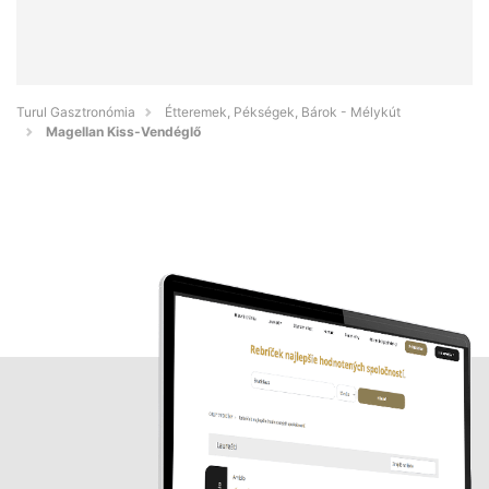
Turul Gasztronómia
Étteremek, Pékségek, Bárok - Mélykút
Magellan Kiss-Vendéglő