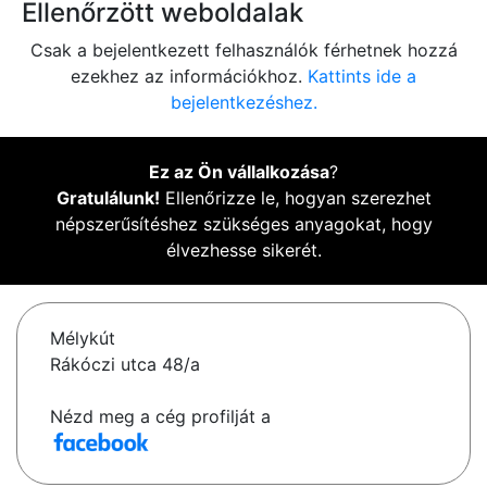
Ellenőrzött weboldalak
Csak a bejelentkezett felhasználók férhetnek hozzá
ezekhez az információkhoz.
Kattints ide a
bejelentkezéshez.
Ez az Ön vállalkozása
?
Gratulálunk!
Ellenőrizze le, hogyan szerezhet
népszerűsítéshez szükséges anyagokat, hogy
élvezhesse sikerét.
Mélykút
Rákóczi utca 48/a
Nézd meg a cég profilját a