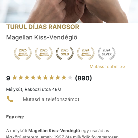
TURUL DÍJAS RANGSOR
Magellan Kiss-Vendéglő
Mutass többet >>
9
(890)
Mélykút, Rákóczi utca 48/a
Mutasd a telefonszámot
Egy cég:
A mélykúti
Magellán Kiss-Vendéglő
egy családias
légkörű étterem, amely 1997 óta működik folyamatosan.