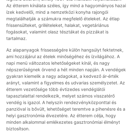
Az étterem kínálata széles, így mind a hagyományos hazai
ízek kedvelői, mind a nemzetközi konyha rajongói
megtalálhatják a számukra megfelelő ételeket. Az étlap
frissensülteket, grillételeket, halakat, vegetáriánus
fogásokat, valamint olasz tésztákat és pizzákat is
tartalmaz.
Az alapanyagok frissességére külön hangsúlyt fektetnek,
ami hozzájárul az ételek minőségéhez és ízvilágához. A
napi menü változatos lehetőségeket kínál, és nagy
népszerűségnek örvend a hét minden napján. A vendégek
gyakran kiemelik a nagy adagokat, a kedvező ár-érték
arányt, valamint a figyelmes és udvarias személyzetet. Az
étterem vezetősége több évtizedes vendéglátói
tapasztalattal rendelkezik, melyet számos visszatérő
vendég is igazol. A helyszín rendezvényközponttal és
panzióval is bővült, lehetőséget teremtve a pihenésre és a
helyi gasztronómia élvezetére. Az étterem célja, hogy
minden alkalommal emlékezetes gasztronómiai élményt
biztosítson.