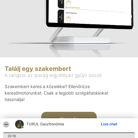
Találj egy szakembert
A rangsor az iparág legjobbjait gyűjti össze
Szakembert keres a közelébe? Ellenőrizze
keresőmotorunkat. Csak a legjobb szolgáltatásokat
használja!
Keresés
TURUL Gasztronómia
Live chat
22:16