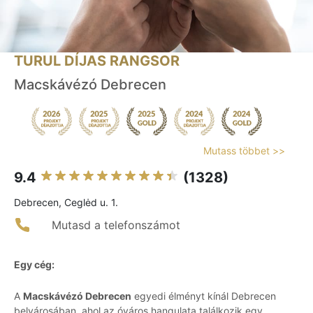
TURUL DÍJAS RANGSOR
Macskávézó Debrecen
Mutass többet >>
9.4
(1328)
Debrecen, Ceglėd u. 1.
Mutasd a telefonszámot
Egy cég:
A
Macskávézó Debrecen
egyedi élményt kínál Debrecen
belvárosában, ahol az óváros hangulata találkozik egy