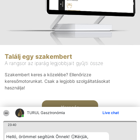
Találj egy szakembert
A rangsor az iparág legjobbjait gyűjti össze
Szakembert keres a közelébe? Ellenőrizze
keresőmotorunkat. Csak a legjobb szolgáltatásokat
használja!
Keresés
TURUL Gasztronómia
Live chat
23:40
Helló, örömmel segítünk Önnek! 🙂Kérjük,