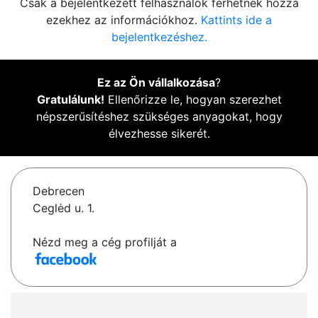
Csak a bejelentkezett felhasználók férhetnek hozzá
ezekhez az információkhoz.
Kattints ide a
bejelentkezéshez.
Ez az Ön vállalkozása
?
Gratulálunk!
Ellenőrizze le, hogyan szerezhet
népszerűsítéshez szükséges anyagokat, hogy
élvezhesse sikerét.
Debrecen
Ceglėd u. 1.
Nézd meg a cég profilját a