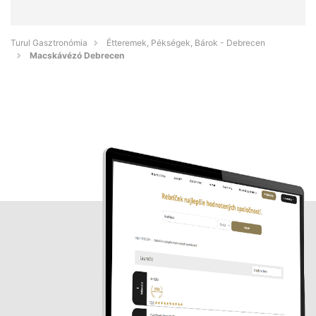
Turul Gasztronómia
Étteremek, Pékségek, Bárok - Debrecen
Macskávézó Debrecen