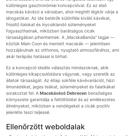
különleges gasztronómiai koncepcióval. Ez az első
macskás kávézó a városban, ahol meghitt légkör várja a
látogatókat. Az ide betérők különféle kiváló kávékat,
frissítő italokat és ínycsiklandó süteményeket
fogyaszthatnak, miközben barátságos cicák
társaságában pihenhetnek. A „MacskaBanda” tagjai —
köztük Main Coon és mentett macskák — jelentősen
hozzájárulnak az otthonos, nyugtató atmoszférához, ami
akár terápiás hatással is bírhat.
Ez a koncepció ideális választás mindazoknak, akik
különleges kikapcsolódásra vágynak, vagy szeretik az
állatok társaságát. Az étlap sokféle kávévariációt, házi
limonádékat, jeges teákat, süteményeket és falatkákat
sorakoztat fel. A
Macskávézó Debrecen
bensőséges
környezete garantálja a feltöltődést és az emlékezetes
élményeket, miközben a vendégeket a cicák pozitív
jelenléte teszi teljessé.
Ellenőrzött weboldalak