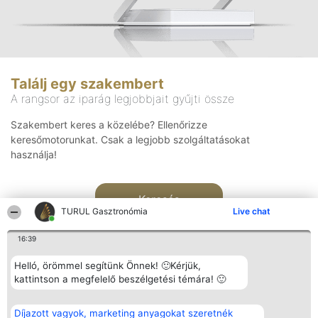
Találj egy szakembert
A rangsor az iparág legjobbjait gyűjti össze
Szakembert keres a közelébe? Ellenőrizze
keresőmotorunkat. Csak a legjobb szolgáltatásokat
használja!
Keresés
TURUL Gasztronómia
Live chat
16:39
Helló, örömmel segítünk Önnek! 🙂Kérjük,
kattintson a megfelelő beszélgetési témára! 🙂
Rangsorszervező
Népszavazás
Elérhetőség
Díjazott vagyok, marketing anyagokat szeretnék
SC Beautiful Company S.R.L.
Nyertesek
Elérhetőség