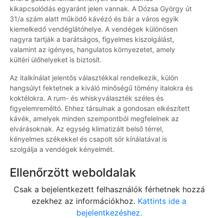
kikapcsolódás egyaránt jelen vannak. A Dózsa György út
31/a szám alatt működő kávézó és bár a város egyik
kiemelkedő vendéglátóhelye. A vendégek különösen
nagyra tartják a barátságos, figyelmes kiszolgálást,
valamint az igényes, hangulatos környezetet, amely
kültéri ülőhelyeket is biztosít.
Az italkínálat jelentős választékkal rendelkezik, külön
hangsúlyt fektetnek a kiváló minőségű tömény italokra és
koktélokra. A rum- és whiskyválaszték széles és
figyelemreméltó. Ehhez társulnak a gondosan elkészített
kávék, amelyek minden szempontból megfelelnek az
elvárásoknak. Az egység klimatizált belső térrel,
kényelmes székekkel és csapolt sör kínálatával is
szolgálja a vendégek kényelmét.
Ellenőrzött weboldalak
Csak a bejelentkezett felhasználók férhetnek hozzá
ezekhez az információkhoz.
Kattints ide a
bejelentkezéshez.