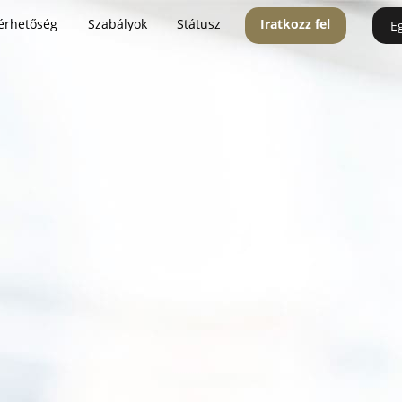
érhetőség
Szabályok
Státusz
Iratkozz fel
E