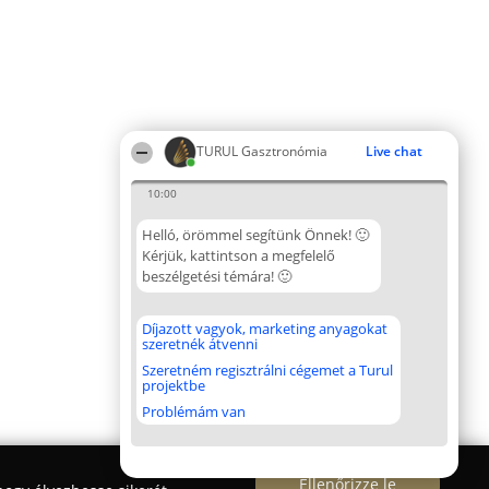
TURUL Gasztronómia
Live chat
10:00
Helló, örömmel segítünk Önnek! 🙂
Kérjük, kattintson a megfelelő
beszélgetési témára! 🙂
Díjazott vagyok, marketing anyagokat
szeretnék átvenni
Szeretném regisztrálni cégemet a Turul
projektbe
Problémám van
Ellenőrizze le