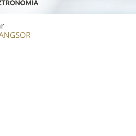
ár
RANGSOR