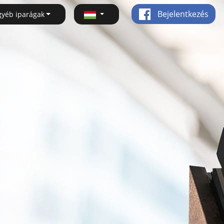
Bejelentkezés
gyéb iparágak