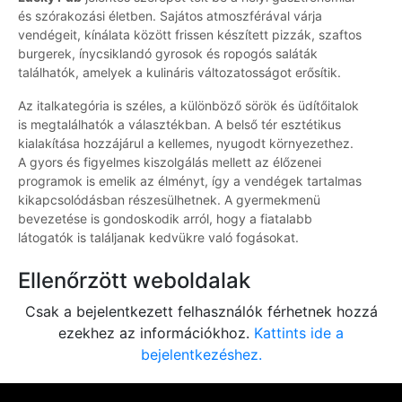
és szórakozási életben. Sajátos atmoszférával várja
vendégeit, kínálata között frissen készített pizzák, szaftos
burgerek, ínycsiklandó gyrosok és ropogós saláták
találhatók, amelyek a kulináris változatosságot erősítik.
Az italkategória is széles, a különböző sörök és üdítőitalok
is megtalálhatók a választékban. A belső tér esztétikus
kialakítása hozzájárul a kellemes, nyugodt környezethez.
A gyors és figyelmes kiszolgálás mellett az élőzenei
programok is emelik az élményt, így a vendégek tartalmas
kikapcsolódásban részesülhetnek. A gyermekmenü
bevezetése is gondoskodik arról, hogy a fiatalabb
látogatók is találjanak kedvükre való fogásokat.
Ellenőrzött weboldalak
Csak a bejelentkezett felhasználók férhetnek hozzá
ezekhez az információkhoz.
Kattints ide a
bejelentkezéshez.