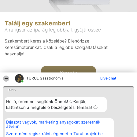
Találj egy szakembert
A rangsor az iparág legjobbjait gyűjti össze
Szakembert keres a közelébe? Ellenőrizze
keresőmotorunkat. Csak a legjobb szolgáltatásokat
használja!
Keresés
TURUL Gasztronómia
Live chat
09:15
Helló, örömmel segítünk Önnek! 🙂Kérjük,
kattintson a megfelelő beszélgetési témára! 🙂
Rangsorszervező
Népszavazás
Elérhetőség
Díjazott vagyok, marketing anyagokat szeretnék
SC Beautiful Company S.R.L.
Nyertesek
Elérhetőség
átvenni
Bulevardul Aleea Timișul De
Az összes
Sus Nr. 2, Bl. A30, Sc. A, Et.
díjazottak
Szeretném regisztrálni cégemet a Turul projektbe
4, Ap. 13
listája