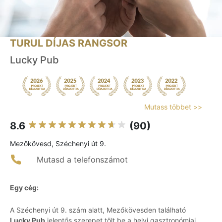
TURUL DÍJAS RANGSOR
Lucky Pub
Mutass többet >>
8.6
(90)
Mezőkövesd, Széchenyi út 9.
Mutasd a telefonszámot
Egy cég:
A Széchenyi út 9. szám alatt, Mezőkövesden található
Lucky Pub
jelentős szerepet tölt be a helyi gasztronómiai