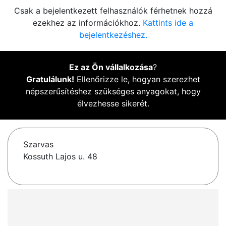
Csak a bejelentkezett felhasználók férhetnek hozzá
ezekhez az információkhoz.
Kattints ide a
bejelentkezéshez.
Ez az Ön vállalkozása
?
Gratulálunk!
Ellenőrizze le, hogyan szerezhet
népszerűsítéshez szükséges anyagokat, hogy
élvezhesse sikerét.
Szarvas
Kossuth Lajos u. 48