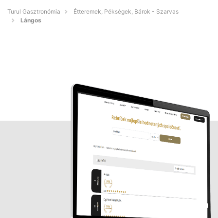
Turul Gasztronómia
Étteremek, Pékségek, Bárok - Szarvas
Lángos