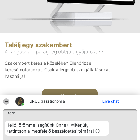
Találj egy szakembert
A rangsor az iparág legjobbjait gyűjti össze
Szakembert keres a közelébe? Ellenőrizze
keresőmotorunkat. Csak a legjobb szolgáltatásokat
használja!
Keresés
TURUL Gasztronómia
Live chat
18:51
Helló, örömmel segítünk Önnek! 🙂Kérjük,
kattintson a megfelelő beszélgetési témára! 🙂