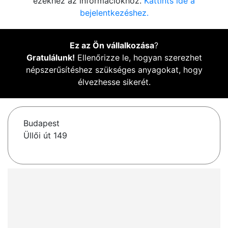
ezekhez az információkhoz.
Kattints ide a
bejelentkezéshez.
Ez az Ön vállalkozása
?
Gratulálunk!
Ellenőrizze le, hogyan szerezhet
népszerűsítéshez szükséges anyagokat, hogy
élvezhesse sikerét.
Budapest
Üllői út 149