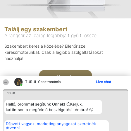
Találj egy szakembert
A rangsor az iparág legjobbjait gyűjti össze
Szakembert keres a közelébe? Ellenőrizze
keresőmotorunkat. Csak a legjobb szolgáltatásokat
használja!
Keresés
TURUL Gasztronómia
Live chat
10:50
Helló, örömmel segítünk Önnek! 🙂Kérjük,
kattintson a megfelelő beszélgetési témára! 🙂
Rangsorszervező
Népszavazás
Elérhetőség
Díjazott vagyok, marketing anyagokat szeretnék
SC Beautiful Company S.R.L.
Nyertesek
Elérhetőség
átvenni
Bulevardul Aleea Timișul De
Az összes