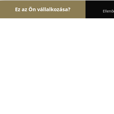
Ez az Ön vállalkozása?
Ellenő
Turul Gasztronómia
Étteremek, Pékségek, Bárok
Lovag Udvar
8.2
(26)
Karcag, Varró u.
Mutasd a telefonszámot