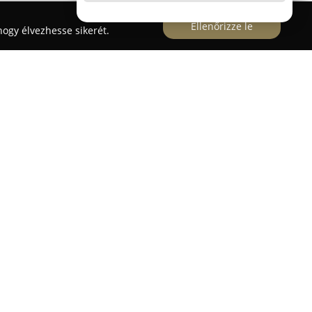
Ellenőrizze le
ogy élvezhesse sikerét.
ató, ahol a magyar gasztronómia kedvelői
atot találhatnak. Az étterem tradicionális
eket, melyek gondosan kiválasztott, helyi
űszerekkel készülnek, ezzel biztosítva a
 Az étlapon bőséges választék szerepel, étel- és
 és sokszínűség jegyében készülnek, hogy
ávozzon.
te magában foglal egy hangulatos kültéri teraszt
aránt, így kellemes időtöltést kínál a Varró