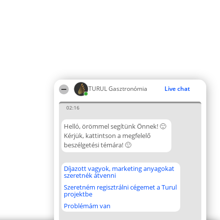
TURUL Gasztronómia
Live chat
02:16
Helló, örömmel segítünk Önnek! 🙂
Kérjük, kattintson a megfelelő
beszélgetési témára! 🙂
Díjazott vagyok, marketing anyagokat
szeretnék átvenni
Szeretném regisztrálni cégemet a Turul
projektbe
Problémám van