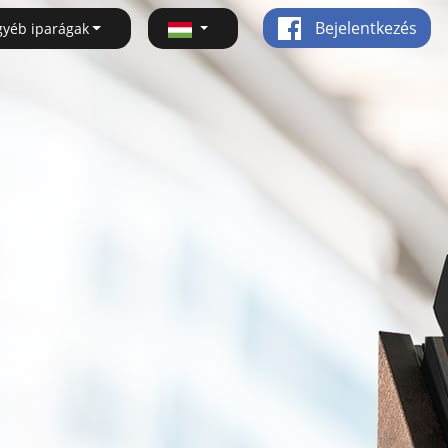
Bejelentkezés
gyéb iparágak