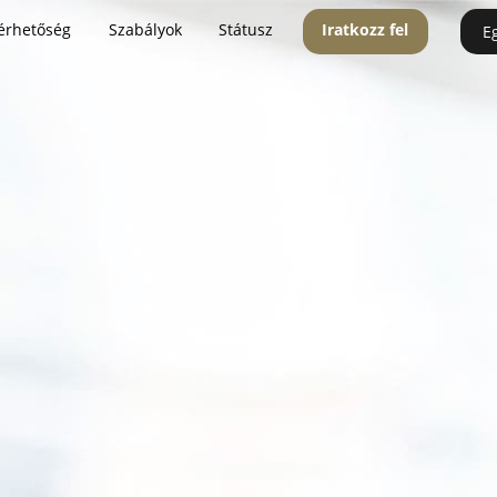
érhetőség
Szabályok
Státusz
Iratkozz fel
E