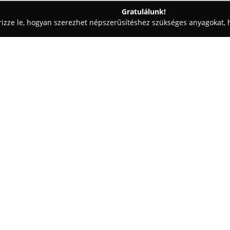
Gratulálunk!
rizze le, hogyan szerezhet népszerűsítéshez szükséges anyagokat, h
 - Karcag
Lovag Udvar
Egy cég:
A
Lovag Udvar
Karcagon találh
autentikus ízekben gazdag kínál
magyar ételekkel várja a vendég
alapanyagokból és jellegzetes f
hamisítatlan kulináris élményt.
italkülönlegességeik a minőség
minden látogató elégedetten t
Az étterem hangulatos környeze
és klimatizált belső tereket egy