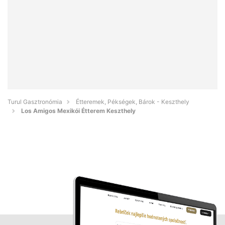
Turul Gasztronómia
Étteremek, Pékségek, Bárok - Keszthely
Los Amigos Mexikói Étterem Keszthely