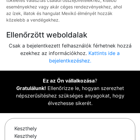
tökéletes választás családi összejövetelekhez, kisebb
eseményekhez vagy akár céges rendezvényekhez, ahol
az ízek, illatok és hangulat Mexikó élményét hozzák
közelebb a vendégekhez.
Ellenőrzött weboldalak
Csak a bejelentkezett felhasználók férhetnek hozzá
ezekhez az információkhoz.
Kattints ide a
bejelentkezéshez.
Ez az Ön vállalkozása
?
Gratulálunk!
Ellenőrizze le, hogyan szerezhet
népszerűsítéshez szükséges anyagokat, hogy
élvezhesse sikerét.
Keszthely
Keszthely