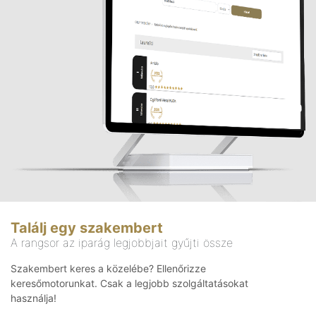
Találj egy szakembert
A rangsor az iparág legjobbjait gyűjti össze
Szakembert keres a közelébe? Ellenőrizze
keresőmotorunkat. Csak a legjobb szolgáltatásokat
használja!