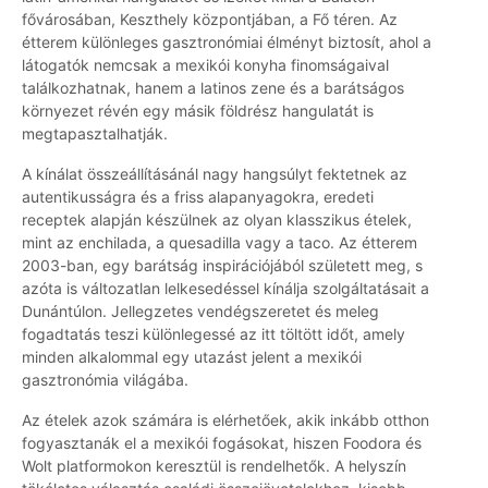
fővárosában, Keszthely központjában, a Fő téren. Az
étterem különleges gasztronómiai élményt biztosít, ahol a
látogatók nemcsak a mexikói konyha finomságaival
találkozhatnak, hanem a latinos zene és a barátságos
környezet révén egy másik földrész hangulatát is
megtapasztalhatják.
A kínálat összeállításánál nagy hangsúlyt fektetnek az
autentikusságra és a friss alapanyagokra, eredeti
receptek alapján készülnek az olyan klasszikus ételek,
mint az enchilada, a quesadilla vagy a taco. Az étterem
2003-ban, egy barátság inspirációjából született meg, s
azóta is változatlan lelkesedéssel kínálja szolgáltatásait a
Dunántúlon. Jellegzetes vendégszeretet és meleg
fogadtatás teszi különlegessé az itt töltött időt, amely
minden alkalommal egy utazást jelent a mexikói
gasztronómia világába.
Az ételek azok számára is elérhetőek, akik inkább otthon
fogyasztanák el a mexikói fogásokat, hiszen Foodora és
Wolt platformokon keresztül is rendelhetők. A helyszín